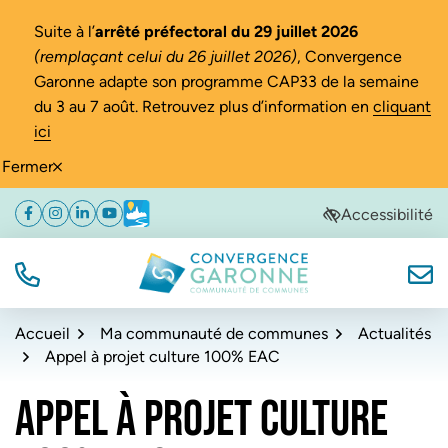
Gestion des traceurs
Suite à l’
arrêté préfectoral du 29 juillet 2026
(remplaçant celui du 26 juillet 2026)
, Convergence
Garonne adapte son programme CAP33 de la semaine
du 3 au 7 août. Retrouvez plus d’information en
cliquant
ici
Fermer
Aller
Aller
Aller
Accessibilité
Facebook
(ouverture dans un nouvel onglet)
Instagram
(ouverture dans un nouvel onglet)
Linkedin
(ouverture dans un nouvel onglet)
YouTube
(ouverture dans un nouvel onglet)
Météo
(ouverture dans un nouvel onglet)
à
au
au
la
contenu
pied
navigation
de
TÉL.
NOUS
Convergence Garonne
page
Accueil
Ma communauté de communes
Actualités
Appel à projet culture 100% EAC
APPEL À PROJET CULTURE