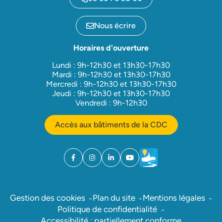
Nous écrire
Horaires d'ouverture
Lundi : 9h-12h30 et 13h30-17h30
Mardi : 9h-12h30 et 13h30-17h30
Mercredi : 9h-12h30 et 13h30-17h30
Jeudi : 9h-12h30 et 13h30-17h30
Vendredi : 9h-12h30
Accès aux bâtiments de la CDC
Facebook
(ouverture dans un nouvel onglet)
Instagram
(ouverture dans un nouvel onglet)
Linkedin
(ouverture dans un nouvel onglet)
YouTube
(ouverture dans un nouvel ong
Météo
(ouverture dans un nouv
Gestion des cookies
Plan du site
Mentions légales
Politique de confidentialité
Accessibilité : partiellement conforme