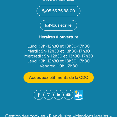
05 56 76 38 00
Nous écrire
Horaires d'ouverture
Lundi : 9h-12h30 et 13h30-17h30
Mardi : 9h-12h30 et 13h30-17h30
Mercredi : 9h-12h30 et 13h30-17h30
Jeudi : 9h-12h30 et 13h30-17h30
Vendredi : 9h-12h30
Accès aux bâtiments de la CDC
Facebook
(ouverture dans un nouvel onglet)
Instagram
(ouverture dans un nouvel onglet)
Linkedin
(ouverture dans un nouvel onglet)
YouTube
(ouverture dans un nouvel ong
Météo
(ouverture dans un nouv
Gestion des cookies
Plan du site
Mentions légales