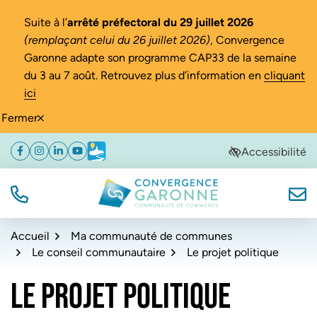
Gestion des traceurs
Suite à l’
arrêté préfectoral du 29 juillet 2026
(remplaçant celui du 26 juillet 2026)
, Convergence
Garonne adapte son programme CAP33 de la semaine
du 3 au 7 août. Retrouvez plus d’information en
cliquant
ici
Fermer
Aller
Aller
Aller
Accessibilité
Facebook
(ouverture dans un nouvel onglet)
Instagram
(ouverture dans un nouvel onglet)
Linkedin
(ouverture dans un nouvel onglet)
YouTube
(ouverture dans un nouvel onglet)
Météo
(ouverture dans un nouvel onglet)
à
au
au
la
contenu
pied
navigation
de
TÉL.
NOUS
Convergence Garonne
page
Accueil
Ma communauté de communes
Le conseil communautaire
Le projet politique
LE PROJET POLITIQUE