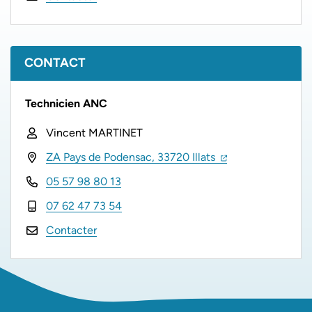
CONTACT
Technicien ANC
Vincent MARTINET
(ouverture dans un
(ouverture dans 
ZA Pays de Podensac, 33720 Illats
05 57 98 80 13
07 62 47 73 54
Contacter