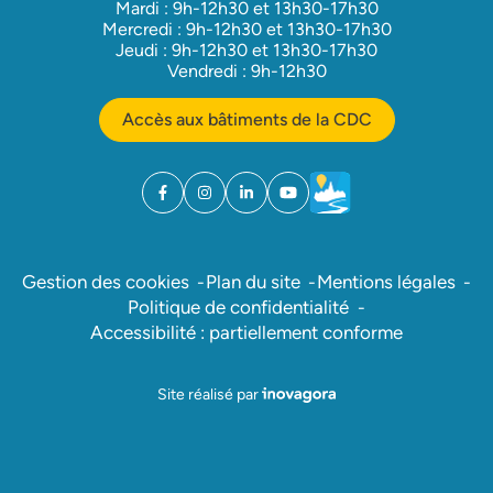
Mardi : 9h-12h30 et 13h30-17h30
Mercredi : 9h-12h30 et 13h30-17h30
Jeudi : 9h-12h30 et 13h30-17h30
Vendredi : 9h-12h30
Accès aux bâtiments de la CDC
Facebook
(ouverture dans un nouvel onglet)
Instagram
(ouverture dans un nouvel onglet)
Linkedin
(ouverture dans un nouvel onglet)
YouTube
(ouverture dans un nouvel ong
Météo
(ouverture dans un nouv
Gestion des cookies
Plan du site
Mentions légales
Politique de confidentialité
Accessibilité : partiellement conforme
Inovagora (ouverture dans un nou
Site réalisé par