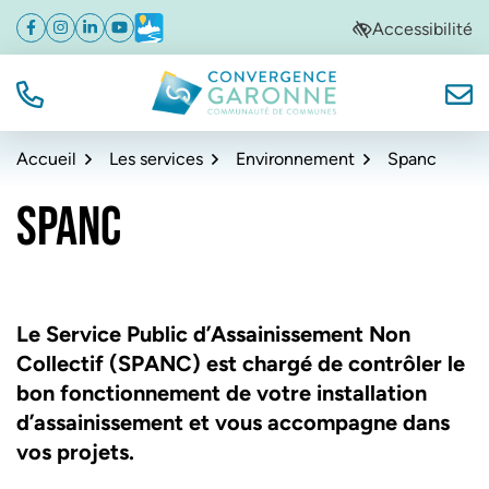
Gestion des traceurs
Aller
Aller
Aller
Accessibilité
Facebook
(ouverture dans un nouvel onglet)
Instagram
(ouverture dans un nouvel onglet)
Linkedin
(ouverture dans un nouvel onglet)
YouTube
(ouverture dans un nouvel onglet)
Météo
(ouverture dans un nouvel onglet)
à
au
au
la
contenu
pied
navigation
de
TÉL.
NOUS
Convergence Garonne
page
Accueil
Les services
Environnement
Spanc
SPANC
Le Service Public d’Assainissement Non
Collectif (SPANC) est chargé de contrôler le
bon fonctionnement de votre installation
d’assainissement et vous accompagne dans
vos projets.