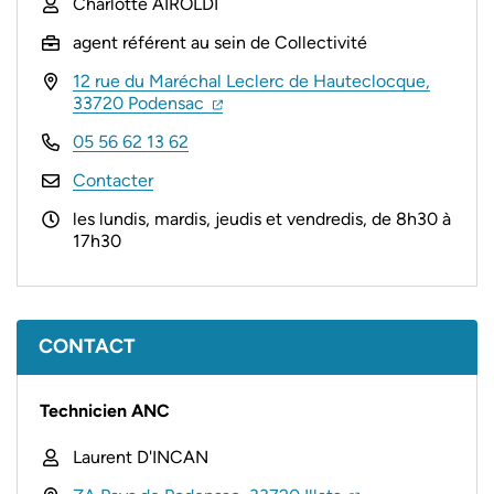
Charlotte AIROLDI
agent référent au sein de Collectivité
12 rue du Maréchal Leclerc de Hauteclocque,
(ouverture dans un nouvel onglet)
(ouverture dans un nouvel onglet)
33720 Podensac
05 56 62 13 62
Contacter
les lundis, mardis, jeudis et vendredis, de 8h30 à
17h30
CONTACT
Technicien ANC
Laurent D'INCAN