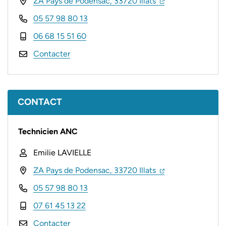
(ouverture dans un
(ouverture dans 
ZA Pays de Podensac, 33720 Illats
05 57 98 80 13
06 68 15 51 60
Contacter
CONTACT
Technicien ANC
Emilie LAVIELLE
(ouverture dans un
(ouverture dans 
ZA Pays de Podensac, 33720 Illats
05 57 98 80 13
07 61 45 13 22
Contacter