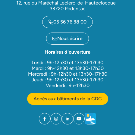
12, rue du Maréchal Leclerc-de-Hauteclocque
33720 Podensac
05 56 76 38 00
Nous écrire
Horaires d'ouverture
Lundi : 9h-12h30 et 13h30-17h30
Mardi : 9h-12h30 et 13h30-17h30
Mercredi : 9h-12h30 et 13h30-17h30
Jeudi : 9h-12h30 et 13h30-17h30
Vendredi : 9h-12h30
Accès aux bâtiments de la CDC
Facebook
(ouverture dans un nouvel onglet)
Instagram
(ouverture dans un nouvel onglet)
Linkedin
(ouverture dans un nouvel onglet)
YouTube
(ouverture dans un nouvel ong
Météo
(ouverture dans un nouv