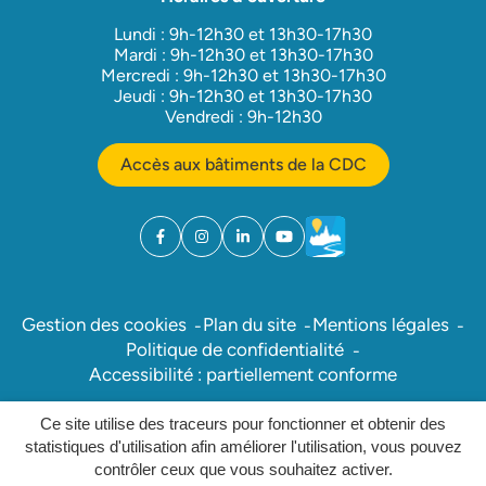
Lundi : 9h-12h30 et 13h30-17h30
Mardi : 9h-12h30 et 13h30-17h30
Mercredi : 9h-12h30 et 13h30-17h30
Jeudi : 9h-12h30 et 13h30-17h30
Vendredi : 9h-12h30
Accès aux bâtiments de la CDC
Facebook
(ouverture dans un nouvel onglet)
Instagram
(ouverture dans un nouvel onglet)
Linkedin
(ouverture dans un nouvel onglet)
YouTube
(ouverture dans un nouvel ong
Météo
(ouverture dans un nouv
Gestion des cookies
Plan du site
Mentions légales
Politique de confidentialité
Accessibilité : partiellement conforme
Ce site utilise des traceurs pour fonctionner et obtenir des
Inovagora (ouverture dans un nou
Site réalisé par
statistiques d'utilisation afin améliorer l'utilisation, vous pouvez
contrôler ceux que vous souhaitez activer.