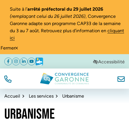
Gestion des traceurs
Suite à l’
arrêté préfectoral du 29 juillet 2026
(remplaçant celui du 26 juillet 2026)
, Convergence
Garonne adapte son programme CAP33 de la semaine
du 3 au 7 août. Retrouvez plus d’information en
cliquant
ici
Fermer
Aller
Aller
Aller
Accessibilité
Facebook
(ouverture dans un nouvel onglet)
Instagram
(ouverture dans un nouvel onglet)
Linkedin
(ouverture dans un nouvel onglet)
YouTube
(ouverture dans un nouvel onglet)
Météo
(ouverture dans un nouvel onglet)
à
au
au
la
contenu
pied
navigation
de
TÉL.
NOUS
Convergence Garonne
page
Accueil
Les services
Urbanisme
URBANISME