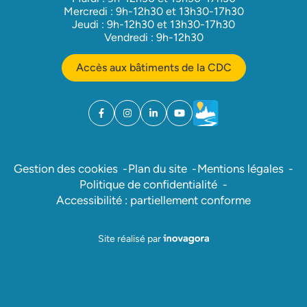
Mercredi : 9h-12h30 et 13h30-17h30
Jeudi : 9h-12h30 et 13h30-17h30
Vendredi : 9h-12h30
Accès aux bâtiments de la CDC
Facebook
(ouverture dans un nouvel onglet)
Instagram
(ouverture dans un nouvel onglet)
Linkedin
(ouverture dans un nouvel onglet)
YouTube
(ouverture dans un nouvel ong
Météo
(ouverture dans un nouv
Gestion des cookies
Plan du site
Mentions légales
Politique de confidentialité
Accessibilité : partiellement conforme
Inovagora (ouverture dans un nou
Site réalisé par