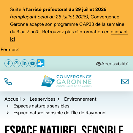
Gestion des traceurs
Suite à l’
arrêté préfectoral du 29 juillet 2026
(remplaçant celui du 26 juillet 2026)
, Convergence
Garonne adapte son programme CAP33 de la semaine
du 3 au 7 août. Retrouvez plus d’information en
cliquant
ici
Fermer
Aller
Aller
Aller
Accessibilité
Facebook
(ouverture dans un nouvel onglet)
Instagram
(ouverture dans un nouvel onglet)
Linkedin
(ouverture dans un nouvel onglet)
YouTube
(ouverture dans un nouvel onglet)
Météo
(ouverture dans un nouvel onglet)
à
au
au
la
contenu
pied
navigation
de
TÉL.
NOUS
Convergence Garonne
page
Accueil
Les services
Environnement
Espaces naturels sensibles
Espace naturel sensible de l’Île de Raymond
ESPACE NATUREL SENSIBLE