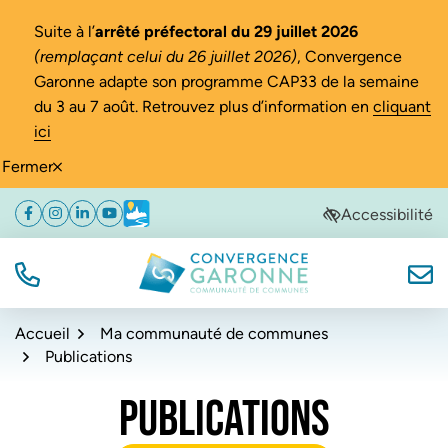
Gestion des traceurs
Suite à l’
arrêté préfectoral du 29 juillet 2026
(remplaçant celui du 26 juillet 2026)
, Convergence
Garonne adapte son programme CAP33 de la semaine
du 3 au 7 août. Retrouvez plus d’information en
cliquant
ici
Fermer
Aller
Aller
Aller
Accessibilité
Facebook
(ouverture dans un nouvel onglet)
Instagram
(ouverture dans un nouvel onglet)
Linkedin
(ouverture dans un nouvel onglet)
YouTube
(ouverture dans un nouvel onglet)
Météo
(ouverture dans un nouvel onglet)
à
au
au
la
contenu
pied
navigation
de
TÉL.
NOUS
Convergence Garonne
page
Accueil
Ma communauté de communes
Publications
PUBLICATIONS