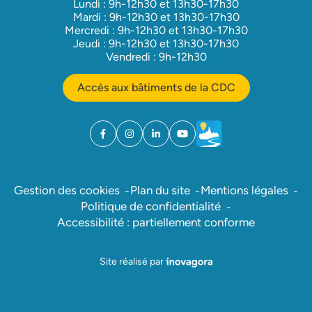
Lundi : 9h-12h30 et 13h30-17h30
Mardi : 9h-12h30 et 13h30-17h30
Mercredi : 9h-12h30 et 13h30-17h30
Jeudi : 9h-12h30 et 13h30-17h30
Vendredi : 9h-12h30
Accès aux bâtiments de la CDC
Facebook
(ouverture dans un nouvel onglet)
Instagram
(ouverture dans un nouvel onglet)
Linkedin
(ouverture dans un nouvel onglet)
YouTube
(ouverture dans un nouvel ong
Météo
(ouverture dans un nouv
Gestion des cookies
Plan du site
Mentions légales
Politique de confidentialité
Accessibilité : partiellement conforme
Inovagora (ouverture dans un nou
Site réalisé par