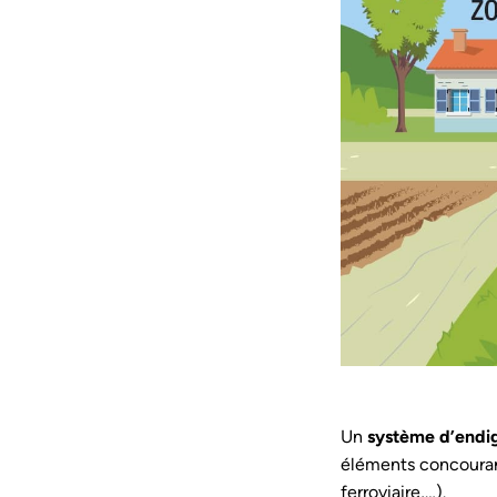
Un
système d’end
éléments concouran
ferroviaire,…).