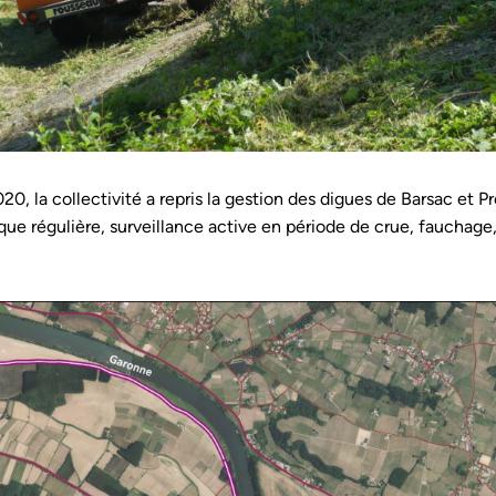
20, la collectivité a repris la
gestion des digues de Barsac et Pr
que régulière, surveillance active en période de crue, fauchage