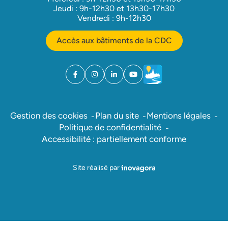
Jeudi : 9h-12h30 et 13h30-17h30
Vendredi : 9h-12h30
Accès aux bâtiments de la CDC
Facebook
(ouverture dans un nouvel onglet)
Instagram
(ouverture dans un nouvel onglet)
Linkedin
(ouverture dans un nouvel onglet)
YouTube
(ouverture dans un nouvel ong
Météo
(ouverture dans un nouv
Gestion des cookies
Plan du site
Mentions légales
Politique de confidentialité
Accessibilité : partiellement conforme
Inovagora (ouverture dans un nou
Site réalisé par