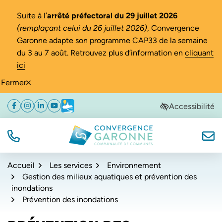
Gestion des traceurs
Suite à l’
arrêté préfectoral du 29 juillet 2026
(remplaçant celui du 26 juillet 2026)
, Convergence
Garonne adapte son programme CAP33 de la semaine
du 3 au 7 août. Retrouvez plus d’information en
cliquant
ici
Fermer
Aller
Aller
Aller
Accessibilité
Facebook
(ouverture dans un nouvel onglet)
Instagram
(ouverture dans un nouvel onglet)
Linkedin
(ouverture dans un nouvel onglet)
YouTube
(ouverture dans un nouvel onglet)
Météo
(ouverture dans un nouvel onglet)
à
au
au
la
contenu
pied
navigation
de
TÉL.
NOUS
Convergence Garonne
page
Accueil
Les services
Environnement
Gestion des milieux aquatiques et prévention des
inondations
Prévention des inondations