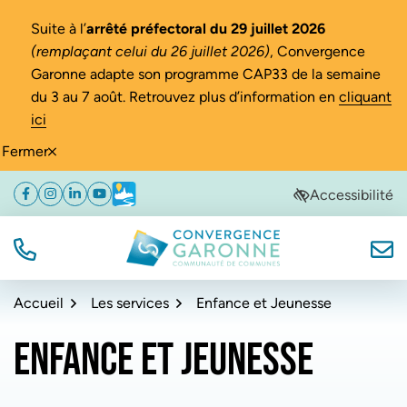
Gestion des traceurs
Suite à l’
arrêté préfectoral du 29 juillet 2026
(remplaçant celui du 26 juillet 2026)
, Convergence
Garonne adapte son programme CAP33 de la semaine
du 3 au 7 août. Retrouvez plus d’information en
cliquant
ici
Fermer
Aller
Aller
Aller
Accessibilité
Facebook
(ouverture dans un nouvel onglet)
Instagram
(ouverture dans un nouvel onglet)
Linkedin
(ouverture dans un nouvel onglet)
YouTube
(ouverture dans un nouvel onglet)
Météo
(ouverture dans un nouvel onglet)
à
au
au
la
contenu
pied
navigation
de
TÉL.
NOUS
Convergence Garonne
page
Accueil
Les services
Enfance et Jeunesse
ENFANCE ET JEUNESSE