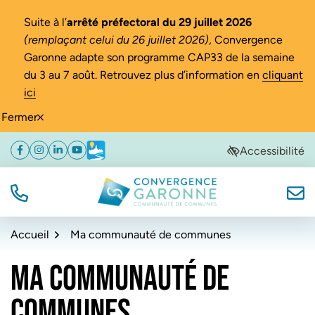
Gestion des traceurs
Suite à l’
arrêté préfectoral du 29 juillet 2026
(remplaçant celui du 26 juillet 2026)
, Convergence
Garonne adapte son programme CAP33 de la semaine
du 3 au 7 août. Retrouvez plus d’information en
cliquant
ici
Fermer
Aller
Aller
Aller
Accessibilité
Facebook
(ouverture dans un nouvel onglet)
Instagram
(ouverture dans un nouvel onglet)
Linkedin
(ouverture dans un nouvel onglet)
YouTube
(ouverture dans un nouvel onglet)
Météo
(ouverture dans un nouvel onglet)
à
au
au
la
contenu
pied
navigation
de
TÉL.
NOUS
Convergence Garonne
page
Accueil
Ma communauté de communes
MA COMMUNAUTÉ DE
COMMUNES