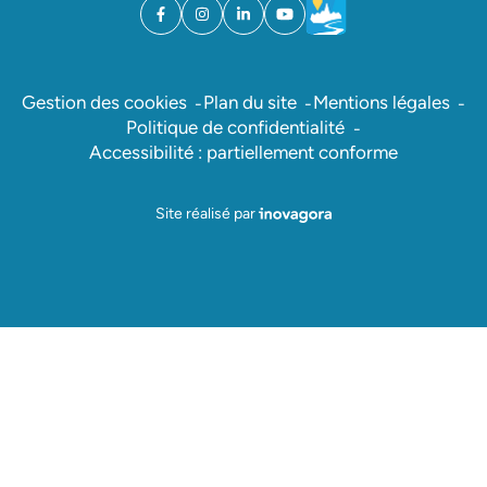
Facebook
(ouverture dans un nouvel onglet)
Instagram
(ouverture dans un nouvel onglet)
Linkedin
(ouverture dans un nouvel onglet)
YouTube
(ouverture dans un nouvel ong
Météo
(ouverture dans un nouv
Gestion des cookies
Plan du site
Mentions légales
Politique de confidentialité
Accessibilité : partiellement conforme
Inovagora (ouverture dans un nou
Site réalisé par