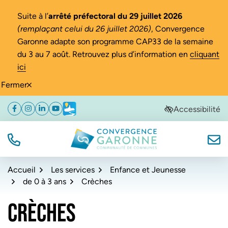
Gestion des traceurs
Suite à l’
arrêté préfectoral du 29 juillet 2026
(remplaçant celui du 26 juillet 2026)
, Convergence
Garonne adapte son programme CAP33 de la semaine
du 3 au 7 août. Retrouvez plus d’information en
cliquant
ici
Fermer
Aller
Aller
Aller
Accessibilité
Facebook
(ouverture dans un nouvel onglet)
Instagram
(ouverture dans un nouvel onglet)
Linkedin
(ouverture dans un nouvel onglet)
YouTube
(ouverture dans un nouvel onglet)
Météo
(ouverture dans un nouvel onglet)
à
au
au
la
contenu
pied
navigation
de
TÉL.
NOUS
Convergence Garonne
page
Accueil
Les services
Enfance et Jeunesse
de 0 à 3 ans
Crèches
CRÈCHES