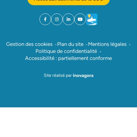
Facebook
(ouverture dans un nouvel onglet)
Instagram
(ouverture dans un nouvel onglet)
Linkedin
(ouverture dans un nouvel onglet)
YouTube
(ouverture dans un nouvel ong
Météo
(ouverture dans un nouv
Gestion des cookies
Plan du site
Mentions légales
Politique de confidentialité
Accessibilité : partiellement conforme
Inovagora (ouverture dans un nou
Site réalisé par