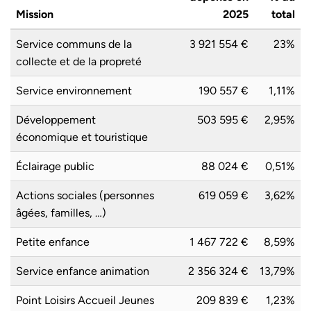
Mission
2025
total
Service communs de la
3 921 554 €
23%
collecte et de la propreté
Service environnement
190 557 €
1,11%
Développement
503 595 €
2,95%
économique et touristique
Éclairage public
88 024 €
0,51%
Actions sociales (personnes
619 059 €
3,62%
âgées, familles, …)
Petite enfance
1 467 722 €
8,59%
Service enfance animation
2 356 324 €
13,79%
Point Loisirs Accueil Jeunes
209 839 €
1,23%