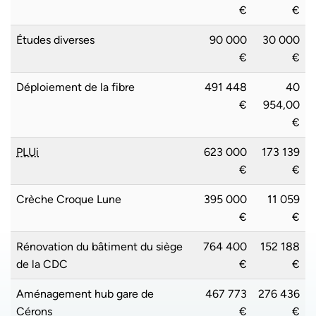
€
€
Études diverses
90 000
30 000
€
€
Déploiement de la fibre
491 448
40
€
954,00
€
PLUi
623 000
173 139
€
€
Crèche Croque Lune
395 000
11 059
€
€
Rénovation du bâtiment du siège
764 400
152 188
de la CDC
€
€
Aménagement hub gare de
467 773
276 436
Cérons
€
€