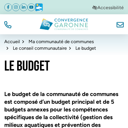
Gestion des traceurs
Aller
Aller
Aller
Accessibilité
Facebook
(ouverture dans un nouvel onglet)
Instagram
(ouverture dans un nouvel onglet)
Linkedin
(ouverture dans un nouvel onglet)
YouTube
(ouverture dans un nouvel onglet)
Météo
(ouverture dans un nouvel onglet)
à
au
au
la
contenu
pied
navigation
de
TÉL.
NOUS
Convergence Garonne
page
Accueil
Ma communauté de communes
Le conseil communautaire
Le budget
LE BUDGET
Le budget de la communauté de communes
est composé d’un budget principal et de 5
budgets annexes pour les compétences
spécifiques de la collectivité (gestion des
milieux aquatiques et prévention des