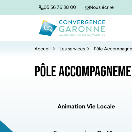
Gestion des traceurs
Aller
Aller
Aller
05 56 76 38 00
Nous écrire
à
au
au
la
contenu
pied
navigation
de
Convergence Garonne
page
Accueil
Les services
Pôle Accompagne
PÔLE ACCOMPAGNEME
Liste des pages
Animation Vie Locale