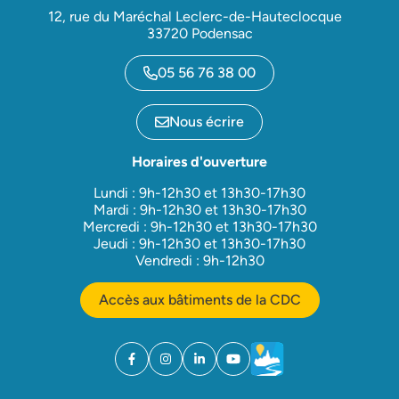
12, rue du Maréchal Leclerc-de-Hauteclocque
33720 Podensac
05 56 76 38 00
Nous écrire
Horaires d'ouverture
Lundi : 9h-12h30 et 13h30-17h30
Mardi : 9h-12h30 et 13h30-17h30
Mercredi : 9h-12h30 et 13h30-17h30
Jeudi : 9h-12h30 et 13h30-17h30
Vendredi : 9h-12h30
Accès aux bâtiments de la CDC
Facebook
(ouverture dans un nouvel onglet)
Instagram
(ouverture dans un nouvel onglet)
Linkedin
(ouverture dans un nouvel onglet)
YouTube
(ouverture dans un nouvel ong
Météo
(ouverture dans un nouv