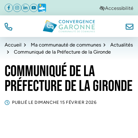
Gestion des traceurs
Aller
Aller
Aller
Accessibilité
Facebook
(ouverture dans un nouvel onglet)
Instagram
(ouverture dans un nouvel onglet)
Linkedin
(ouverture dans un nouvel onglet)
YouTube
(ouverture dans un nouvel onglet)
Météo
(ouverture dans un nouvel onglet)
à
au
au
la
contenu
pied
navigation
de
TÉL.
NOUS
Convergence Garonne
page
Accueil
Ma communauté de communes
Actualités
Communiqué de la Préfecture de la Gironde
COMMUNIQUÉ DE LA
PRÉFECTURE DE LA GIRONDE
PUBLIÉ LE
DIMANCHE 15 FÉVRIER 2026