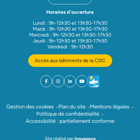
Horaires d'ouverture
Lundi : 9h-12h30 et 13h30-17h30
Mardi : 9h-12h30 et 13h30-17h30
Mercredi : 9h-12h30 et 13h30-17h30
Jeudi : 9h-12h30 et 13h30-17h30
Vendredi : 9h-12h30
Accès aux bâtiments de la CDC
Facebook
(ouverture dans un nouvel onglet)
Instagram
(ouverture dans un nouvel onglet)
Linkedin
(ouverture dans un nouvel onglet)
YouTube
(ouverture dans un nouvel ong
Météo
(ouverture dans un nouv
Gestion des cookies
Plan du site
Mentions légales
Politique de confidentialité
Accessibilité : partiellement conforme
Inovagora (ouverture dans un nou
Site réalisé par