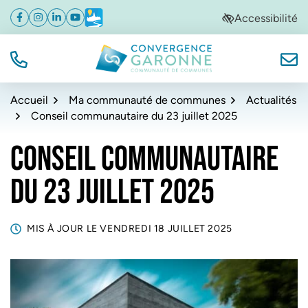
Gestion des traceurs
Aller
Aller
Aller
Accessibilité
Facebook
(ouverture dans un nouvel onglet)
Instagram
(ouverture dans un nouvel onglet)
Linkedin
(ouverture dans un nouvel onglet)
YouTube
(ouverture dans un nouvel onglet)
Météo
(ouverture dans un nouvel onglet)
à
au
au
la
contenu
pied
navigation
de
TÉL.
NOUS
Convergence Garonne
page
Accueil
Ma communauté de communes
Actualités
Conseil communautaire du 23 juillet 2025
CONSEIL COMMUNAUTAIRE
DU 23 JUILLET 2025
MIS À JOUR LE
VENDREDI 18 JUILLET 2025