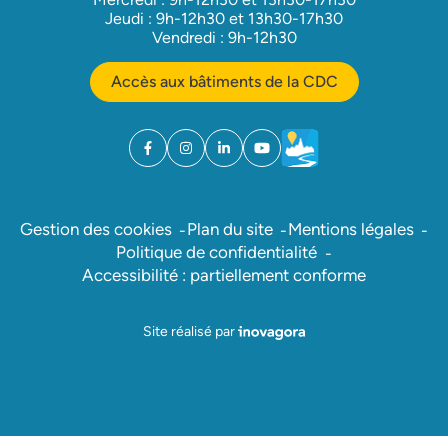
Jeudi : 9h-12h30 et 13h30-17h30
Vendredi : 9h-12h30
Accès aux bâtiments de la CDC
Facebook
(ouverture dans un nouvel onglet)
Instagram
(ouverture dans un nouvel onglet)
Linkedin
(ouverture dans un nouvel onglet)
YouTube
(ouverture dans un nouvel ong
Météo
(ouverture dans un nouv
Gestion des cookies
Plan du site
Mentions légales
Politique de confidentialité
Accessibilité : partiellement conforme
Inovagora (ouverture dans un nou
Site réalisé par