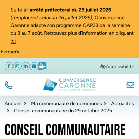
Gestion des traceurs
Suite à l’
arrêté préfectoral du 29 juillet 2026
(remplaçant celui du 26 juillet 2026)
, Convergence
Garonne adapte son programme CAP33 de la semaine
du 3 au 7 août. Retrouvez plus d’information en
cliquant
ici
Fermer
Aller
Aller
Aller
Accessibilité
Facebook
(ouverture dans un nouvel onglet)
Instagram
(ouverture dans un nouvel onglet)
Linkedin
(ouverture dans un nouvel onglet)
YouTube
(ouverture dans un nouvel onglet)
Météo
(ouverture dans un nouvel onglet)
à
au
au
la
contenu
pied
navigation
de
TÉL.
NOUS
Convergence Garonne
page
Accueil
Ma communauté de communes
Actualités
Conseil communautaire du 29 octobre 2025
CONSEIL COMMUNAUTAIRE