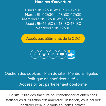
Horaires d'ouverture
Lundi : 9h-12h30 et 13h30-17h30
Mardi : 9h-12h30 et 13h30-17h30
Mercredi : 9h-12h30 et 13h30-17h30
Jeudi : 9h-12h30 et 13h30-17h30
Vendredi : 9h-12h30
Accès aux bâtiments de la CDC
Facebook
(ouverture dans un nouvel onglet)
Instagram
(ouverture dans un nouvel onglet)
Linkedin
(ouverture dans un nouvel onglet)
YouTube
(ouverture dans un nouvel ong
Météo
(ouverture dans un nouv
Gestion des cookies
Plan du site
Mentions légales
Politique de confidentialité
Accessibilité : partiellement conforme
Ce site utilise des traceurs pour fonctionner et obtenir des
Inovagora (ouverture dans un nou
Site réalisé par
statistiques d'utilisation afin améliorer l'utilisation, vous pouvez
contrôler ceux que vous souhaitez activer.