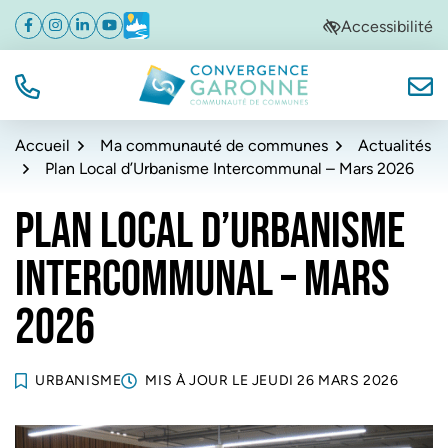
Gestion des traceurs
Aller
Aller
Aller
Accessibilité
Facebook
(ouverture dans un nouvel onglet)
Instagram
(ouverture dans un nouvel onglet)
Linkedin
(ouverture dans un nouvel onglet)
YouTube
(ouverture dans un nouvel onglet)
Météo
(ouverture dans un nouvel onglet)
à
au
au
la
contenu
pied
navigation
de
TÉL.
NOUS
Convergence Garonne
page
Accueil
Ma communauté de communes
Actualités
Plan Local d’Urbanisme Intercommunal – Mars 2026
PLAN LOCAL D’URBANISME
INTERCOMMUNAL – MARS
2026
URBANISME
MIS À JOUR LE
JEUDI 26 MARS 2026