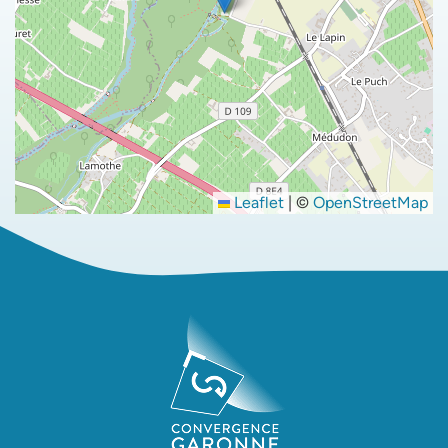
Leaflet
|
©
OpenStreetMap