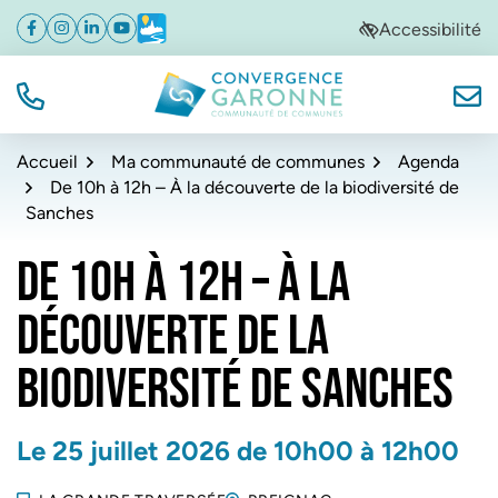
Gestion des traceurs
Aller
Aller
Aller
Accessibilité
Facebook
(ouverture dans un nouvel onglet)
Instagram
(ouverture dans un nouvel onglet)
Linkedin
(ouverture dans un nouvel onglet)
YouTube
(ouverture dans un nouvel onglet)
Météo
(ouverture dans un nouvel onglet)
à
au
au
la
contenu
pied
navigation
de
TÉL.
NOUS
Convergence Garonne
page
Accueil
Ma communauté de communes
Agenda
De 10h à 12h – À la découverte de la biodiversité de
Sanches
DE 10H À 12H – À LA
DÉCOUVERTE DE LA
BIODIVERSITÉ DE SANCHES
Le
25
juillet
2026
de 10h00 à 12h00