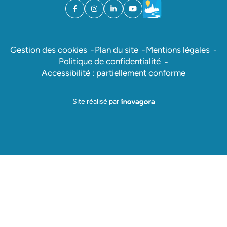
Facebook
(ouverture dans un nouvel onglet)
Instagram
(ouverture dans un nouvel onglet)
Linkedin
(ouverture dans un nouvel onglet)
YouTube
(ouverture dans un nouvel ong
Météo
(ouverture dans un nouv
Gestion des cookies
Plan du site
Mentions légales
Politique de confidentialité
Accessibilité : partiellement conforme
Inovagora (ouverture dans un nou
Site réalisé par