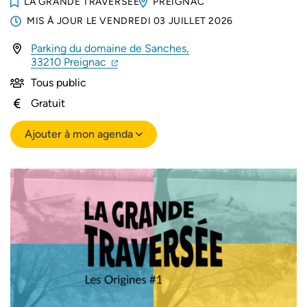
LA GRANDE TRAVERSÉE
PREIGNAC
MIS À JOUR LE
VENDREDI 03 JUILLET 2026
Parking du domaine de Sanches,
(ouverture dans un nouvel onglet)
(ouverture dans un nouvel onglet)
33210 Preignac
Tous public
Gratuit
Ajouter à mon agenda