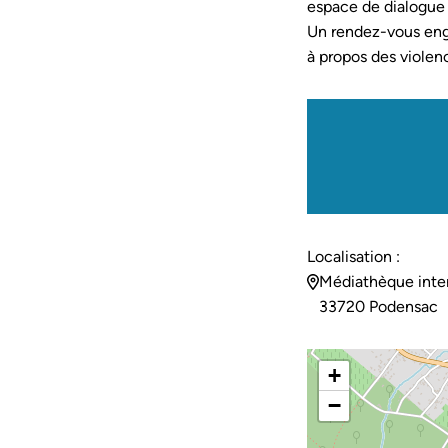
espace de dialogue 
Un rendez-vous eng
à propos des violen
Localisation :
Médiathèque int
33720 Podensac
+
−