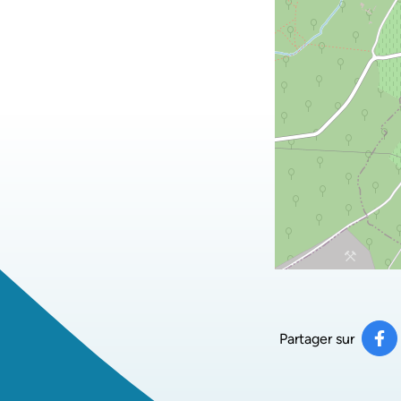
Partager sur
Pa
(ou