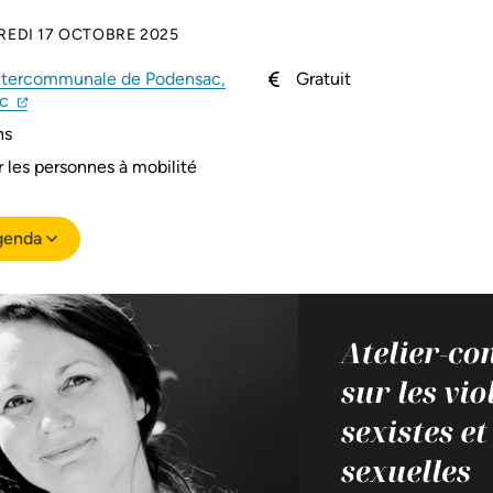
EDI 17 OCTOBRE 2025
ntercommunale de Podensac,
Gratuit
(ouverture dans un nouvel onglet)
(ouverture dans un nouvel onglet)
ac
ns
 les personnes à mobilité
genda