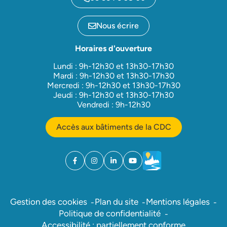
Nous écrire
Horaires d'ouverture
Lundi : 9h-12h30 et 13h30-17h30
Mardi : 9h-12h30 et 13h30-17h30
Mercredi : 9h-12h30 et 13h30-17h30
Jeudi : 9h-12h30 et 13h30-17h30
Vendredi : 9h-12h30
Accès aux bâtiments de la CDC
Facebook
(ouverture dans un nouvel onglet)
Instagram
(ouverture dans un nouvel onglet)
Linkedin
(ouverture dans un nouvel onglet)
YouTube
(ouverture dans un nouvel ong
Météo
(ouverture dans un nouv
Gestion des cookies
Plan du site
Mentions légales
Politique de confidentialité
Accessibilité : partiellement conforme