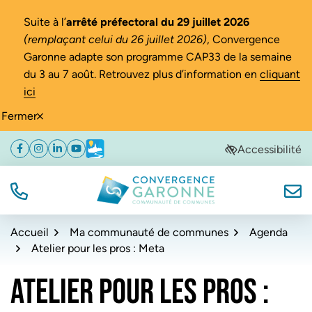
Gestion des traceurs
Suite à l’
arrêté préfectoral du 29 juillet 2026
(remplaçant celui du 26 juillet 2026)
, Convergence
Garonne adapte son programme CAP33 de la semaine
du 3 au 7 août. Retrouvez plus d’information en
cliquant
ici
Fermer
Aller
Aller
Aller
Accessibilité
Facebook
(ouverture dans un nouvel onglet)
Instagram
(ouverture dans un nouvel onglet)
Linkedin
(ouverture dans un nouvel onglet)
YouTube
(ouverture dans un nouvel onglet)
Météo
(ouverture dans un nouvel onglet)
à
au
au
la
contenu
pied
navigation
de
TÉL.
NOUS
Convergence Garonne
page
Accueil
Ma communauté de communes
Agenda
Atelier pour les pros : Meta
ATELIER POUR LES PROS :