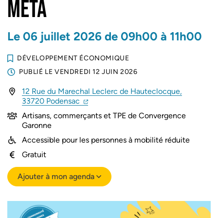
META
Le
06
juillet
2026
de 09h00 à 11h00
DÉVELOPPEMENT ÉCONOMIQUE
PUBLIÉ LE
VENDREDI 12 JUIN 2026
12 Rue du Marechal Leclerc de Hauteclocque,
(ouverture dans un nouvel onglet)
(ouverture dans un nouvel onglet)
33720 Podensac
Artisans, commerçants et TPE de Convergence
Garonne
Accessible pour les personnes à mobilité réduite
Gratuit
Ajouter à mon agenda