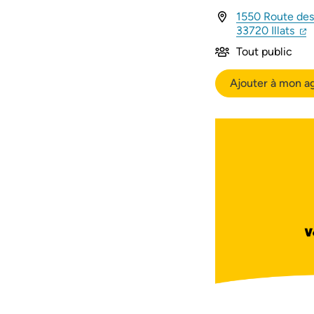
1550 Route des
(ou
(
33720 Illats
Tout public
Ajouter à mon a