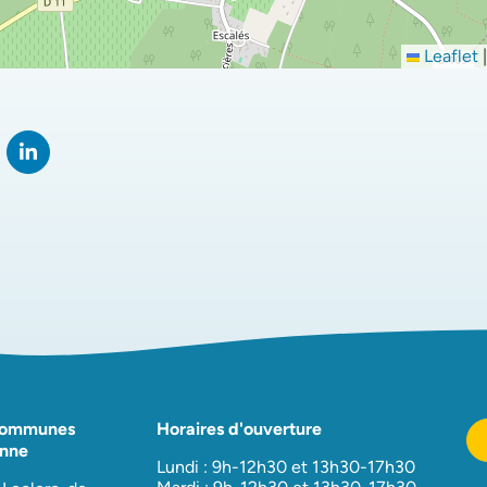
Leaflet
|
rtager sur Facebook
verture dans un nouvel onglet)
Partager sur LinkedIn
(ouverture dans un nouvel onglet)
Communes
Horaires d'ouverture
nne
Lundi : 9h-12h30 et 13h30-17h30