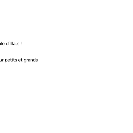
 d’Illats !
ur petits et grands
n nouvel onglet)