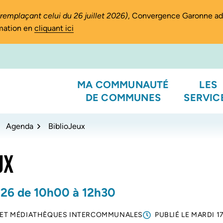
(remplaçant celui du 26 juillet 2026)
, Convergence Garonne a
rmation en
cliquant ici
MA COMMUNAUTÉ
LES
DE COMMUNES
SERVIC
Agenda
BiblioJeux
UX
26
de 10h00 à 12h30
 ET MÉDIATHÈQUES INTERCOMMUNALES
PUBLIÉ LE
MARDI 1