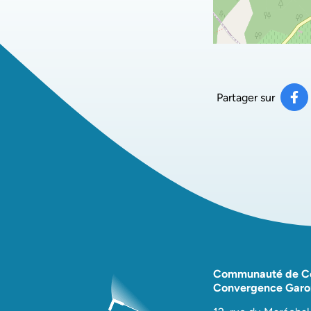
Partager sur
Pa
(ou
Communauté de 
Convergence Garo