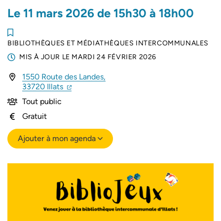
Le
11
mars
2026
de 15h30 à 18h00
BIBLIOTHÈQUES ET MÉDIATHÈQUES INTERCOMMUNALES
MIS À JOUR LE
MARDI 24 FÉVRIER 2026
1550 Route des Landes,
(ouverture dans un nouvel onglet)
(ouverture dans un nouvel onglet)
33720 Illats
Tout public
Gratuit
Ajouter à mon agenda