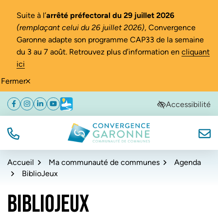
Gestion des traceurs
Suite à l’
arrêté préfectoral du 29 juillet 2026
(remplaçant celui du 26 juillet 2026)
, Convergence
Garonne adapte son programme CAP33 de la semaine
du 3 au 7 août. Retrouvez plus d’information en
cliquant
ici
Fermer
Aller
Aller
Aller
Accessibilité
Facebook
(ouverture dans un nouvel onglet)
Instagram
(ouverture dans un nouvel onglet)
Linkedin
(ouverture dans un nouvel onglet)
YouTube
(ouverture dans un nouvel onglet)
Météo
(ouverture dans un nouvel onglet)
à
au
au
la
contenu
pied
navigation
de
TÉL.
NOUS
Convergence Garonne
page
Accueil
Ma communauté de communes
Agenda
BiblioJeux
BIBLIOJEUX