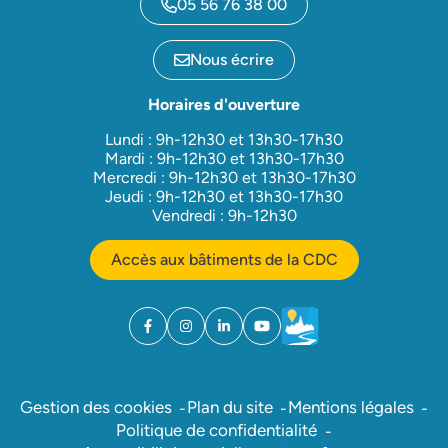
05 56 76 38 00
Nous écrire
Horaires d'ouverture
Lundi : 9h-12h30 et 13h30-17h30
Mardi : 9h-12h30 et 13h30-17h30
Mercredi : 9h-12h30 et 13h30-17h30
Jeudi : 9h-12h30 et 13h30-17h30
Vendredi : 9h-12h30
Accès aux bâtiments de la CDC
Facebook
(ouverture dans un nouvel onglet)
Instagram
(ouverture dans un nouvel onglet)
Linkedin
(ouverture dans un nouvel onglet)
YouTube
(ouverture dans un nouvel ong
Météo
(ouverture dans un nouv
Gestion des cookies
Plan du site
Mentions légales
Politique de confidentialité