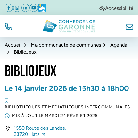
Gestion des traceurs
Aller
Aller
Aller
Accessibilité
Facebook
(ouverture dans un nouvel onglet)
Instagram
(ouverture dans un nouvel onglet)
Linkedin
(ouverture dans un nouvel onglet)
YouTube
(ouverture dans un nouvel onglet)
Météo
(ouverture dans un nouvel onglet)
à
au
au
la
contenu
pied
navigation
de
TÉL.
NOUS
Convergence Garonne
page
Accueil
Ma communauté de communes
Agenda
BiblioJeux
BIBLIOJEUX
Le
14
janvier
2026
de 15h30 à 18h00
BIBLIOTHÈQUES ET MÉDIATHÈQUES INTERCOMMUNALES
MIS À JOUR LE
MARDI 24 FÉVRIER 2026
1550 Route des Landes,
(ouverture dans un nouvel onglet)
(ouverture dans un nouvel onglet)
33720 Illats