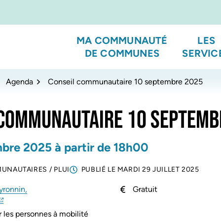
MA COMMUNAUTÉ
LES
DE COMMUNES
SERVIC
Agenda
Conseil communautaire 10 septembre 2025
 COMMUNAUTAIRE 10 SEPTEMB
mbre
2025
à partir de 18h00
MUNAUTAIRES
/
PLUI
PUBLIÉ LE
MARDI 29 JUILLET 2025
yronnin,
Gratuit
(ouverture dans un nouvel onglet)
(ouverture dans un nouvel onglet)
 les personnes à mobilité