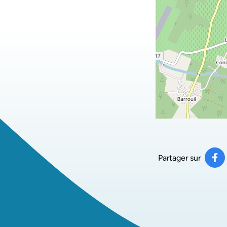
Partager sur
Pa
(ou