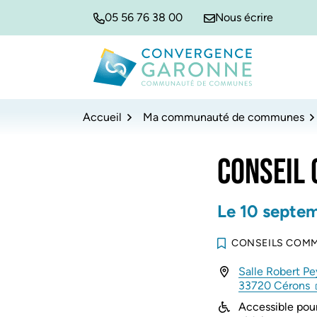
Gestion des traceurs
Aller
Aller
Aller
05 56 76 38 00
Nous écrire
à
au
au
la
contenu
pied
navigation
de
Convergence Garonne
page
Accueil
Ma communauté de communes
CONSEIL
Le
10
septe
CONSEILS COM
Salle Robert Pe
33720 Cérons
Accessible pour