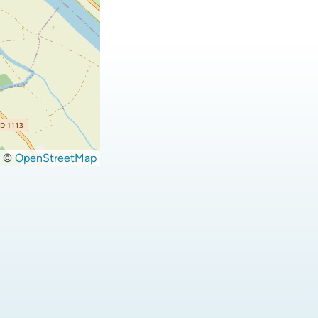
©
OpenStreetMap