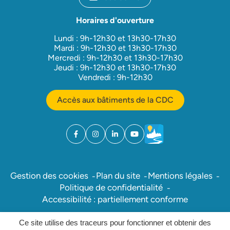
Horaires d'ouverture
Lundi : 9h-12h30 et 13h30-17h30
Mardi : 9h-12h30 et 13h30-17h30
Mercredi : 9h-12h30 et 13h30-17h30
Jeudi : 9h-12h30 et 13h30-17h30
Vendredi : 9h-12h30
Accès aux bâtiments de la CDC
Facebook
(ouverture dans un nouvel onglet)
Instagram
(ouverture dans un nouvel onglet)
Linkedin
(ouverture dans un nouvel onglet)
YouTube
(ouverture dans un nouvel ong
Météo
(ouverture dans un nouv
Gestion des cookies
Plan du site
Mentions légales
Politique de confidentialité
Accessibilité : partiellement conforme
Ce site utilise des traceurs pour fonctionner et obtenir des
Inovagora (ouverture dans un nou
Site réalisé par