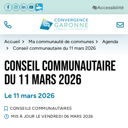
Gestion des traceurs
Aller
Aller
Aller
Accessibilité
Facebook
(ouverture dans un nouvel onglet)
Instagram
(ouverture dans un nouvel onglet)
Linkedin
(ouverture dans un nouvel onglet)
YouTube
(ouverture dans un nouvel onglet)
Météo
(ouverture dans un nouvel onglet)
à
au
au
la
contenu
pied
navigation
de
TÉL.
NOUS
Convergence Garonne
page
Accueil
Ma communauté de communes
Agenda
Conseil communautaire du 11 mars 2026
CONSEIL COMMUNAUTAIRE
DU 11 MARS 2026
Le
11
mars
2026
CONSEILS COMMUNAUTAIRES
MIS À JOUR LE
VENDREDI 06 MARS 2026