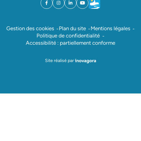
Facebook
(ouverture dans un nouvel onglet)
Instagram
(ouverture dans un nouvel onglet)
Linkedin
(ouverture dans un nouvel onglet)
YouTube
(ouverture dans un nouvel ong
Météo
(ouverture dans un nouv
Gestion des cookies
Plan du site
Mentions légales
Politique de confidentialité
Accessibilité : partiellement conforme
Inovagora (ouverture dans un nou
Site réalisé par