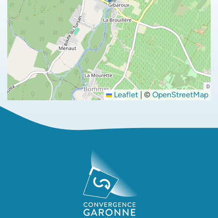
Leaflet
|
©
OpenStreetMap