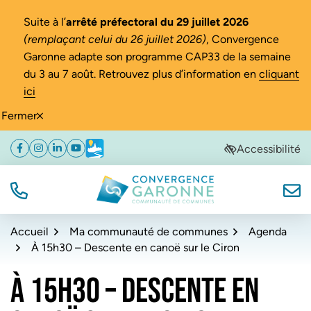
Gestion des traceurs
Suite à l’
arrêté préfectoral du 29 juillet 2026
(remplaçant celui du 26 juillet 2026)
, Convergence
Garonne adapte son programme CAP33 de la semaine
du 3 au 7 août. Retrouvez plus d’information en
cliquant
ici
Fermer
Aller
Aller
Aller
Accessibilité
Facebook
(ouverture dans un nouvel onglet)
Instagram
(ouverture dans un nouvel onglet)
Linkedin
(ouverture dans un nouvel onglet)
YouTube
(ouverture dans un nouvel onglet)
Météo
(ouverture dans un nouvel onglet)
à
au
au
la
contenu
pied
navigation
de
TÉL.
NOUS
Convergence Garonne
page
Accueil
Ma communauté de communes
Agenda
À 15h30 – Descente en canoë sur le Ciron
À 15H30 – DESCENTE EN