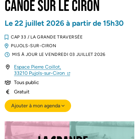
CANOË SUR LE CIRON
Le
22
juillet
2026
à partir de 15h30
CAP 33
/
LA GRANDE TRAVERSÉE
PUJOLS-SUR-CIRON
MIS À JOUR LE
VENDREDI 03 JUILLET 2026
Espace Pierre Coillot,
(ouverture dans un nouvel onglet
(ouverture dans un nouvel ongl
33210 Pujols-sur-Ciron
Tous public
Gratuit
Ajouter à mon agenda