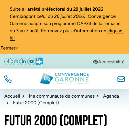
Gestion des traceurs
Suite à l’
arrêté préfectoral du 29 juillet 2026
(remplaçant celui du 26 juillet 2026)
, Convergence
Garonne adapte son programme CAP33 de la semaine
du 3 au 7 août. Retrouvez plus d’information en
cliquant
ici
Fermer
Aller
Aller
Aller
Accessibilité
Facebook
(ouverture dans un nouvel onglet)
Instagram
(ouverture dans un nouvel onglet)
Linkedin
(ouverture dans un nouvel onglet)
YouTube
(ouverture dans un nouvel onglet)
Météo
(ouverture dans un nouvel onglet)
à
au
au
la
contenu
pied
navigation
de
TÉL.
NOUS
Convergence Garonne
page
Accueil
Ma communauté de communes
Agenda
Futur 2000 (Complet)
FUTUR 2000 (COMPLET)