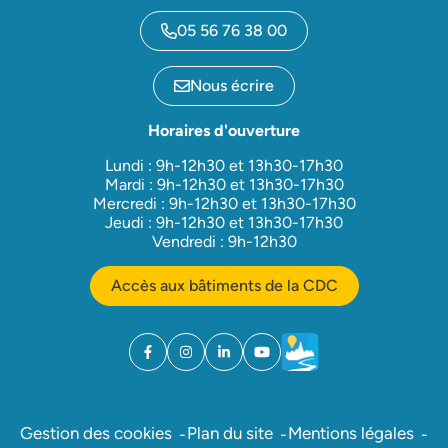
05 56 76 38 00
Nous écrire
Horaires d'ouverture
Lundi : 9h-12h30 et 13h30-17h30
Mardi : 9h-12h30 et 13h30-17h30
Mercredi : 9h-12h30 et 13h30-17h30
Jeudi : 9h-12h30 et 13h30-17h30
Vendredi : 9h-12h30
Accès aux bâtiments de la CDC
Facebook
(ouverture dans un nouvel onglet)
Instagram
(ouverture dans un nouvel onglet)
Linkedin
(ouverture dans un nouvel onglet)
YouTube
(ouverture dans un nouvel ong
Météo
(ouverture dans un nouv
Gestion des cookies
Plan du site
Mentions légales