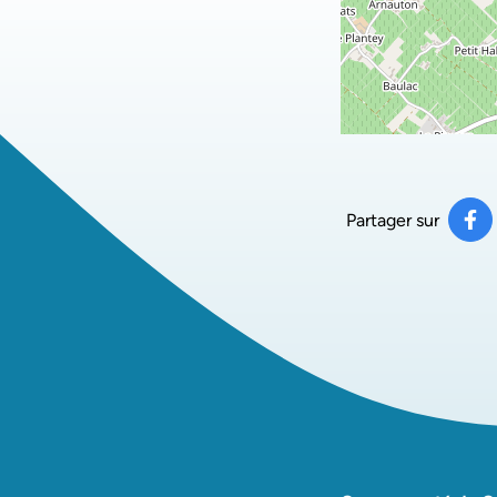
Partager sur
Pa
(ou