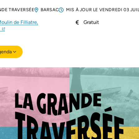
NDE TRAVERSÉE
BARSAC
MIS À JOUR LE
VENDREDI 03 JUI
ulin de Filliatre,
Gratuit
(ouverture dans un nouvel onglet)
(ouverture dans un nouvel onglet)
c
genda