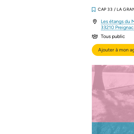
CAP 33
/
LA GRA
Les étangs du Mo
33210 Preigna
Tous public
Ajouter à mon a