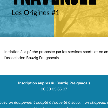
Initiation à la pêche proposée par les services sports et co 
l’association Bouzig Preignacais.
Inscription auprès du Bouzig Preignacais
06 30 05 65 07
 avec un équipement adapté à l’activité à savoir : un chapeau,