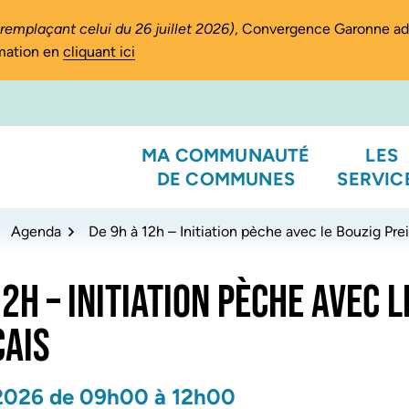
(remplaçant celui du 26 juillet 2026)
, Convergence Garonne a
rmation en
cliquant ici
MA COMMUNAUTÉ
LES
DE COMMUNES
SERVIC
Agenda
De 9h à 12h – Initiation pèche avec le Bouzig Pre
12H – INITIATION PÈCHE AVEC L
CAIS
2026
de 09h00 à 12h00