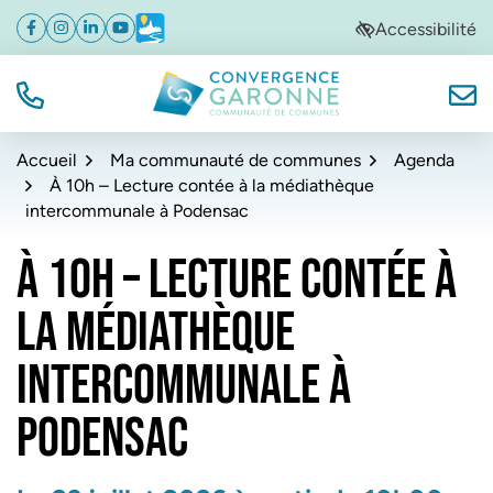
Gestion des traceurs
Aller
Aller
Aller
Accessibilité
Facebook
(ouverture dans un nouvel onglet)
Instagram
(ouverture dans un nouvel onglet)
Linkedin
(ouverture dans un nouvel onglet)
YouTube
(ouverture dans un nouvel onglet)
Météo
(ouverture dans un nouvel onglet)
à
au
au
la
contenu
pied
navigation
de
TÉL.
NOUS
Convergence Garonne
page
Accueil
Ma communauté de communes
Agenda
À 10h – Lecture contée à la médiathèque
intercommunale à Podensac
À 10H – LECTURE CONTÉE À
LA MÉDIATHÈQUE
INTERCOMMUNALE À
PODENSAC