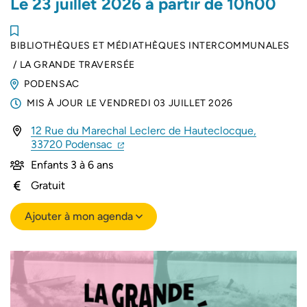
Le
23
juillet
2026
à partir de 10h00
BIBLIOTHÈQUES ET MÉDIATHÈQUES INTERCOMMUNALES
/
LA GRANDE TRAVERSÉE
PODENSAC
MIS À JOUR LE
VENDREDI 03 JUILLET 2026
12 Rue du Marechal Leclerc de Hauteclocque,
(ouverture dans un nouvel onglet)
(ouverture dans un nouvel onglet)
33720 Podensac
Enfants 3 à 6 ans
Gratuit
Ajouter à mon agenda