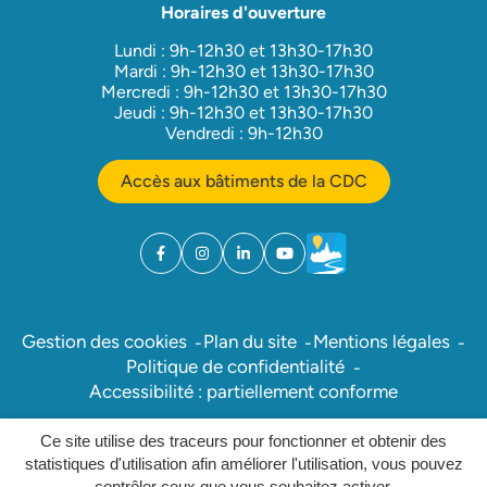
Horaires d'ouverture
Lundi : 9h-12h30 et 13h30-17h30
Mardi : 9h-12h30 et 13h30-17h30
Mercredi : 9h-12h30 et 13h30-17h30
Jeudi : 9h-12h30 et 13h30-17h30
Vendredi : 9h-12h30
Accès aux bâtiments de la CDC
Facebook
(ouverture dans un nouvel onglet)
Instagram
(ouverture dans un nouvel onglet)
Linkedin
(ouverture dans un nouvel onglet)
YouTube
(ouverture dans un nouvel ong
Météo
(ouverture dans un nouv
Gestion des cookies
Plan du site
Mentions légales
Politique de confidentialité
Accessibilité : partiellement conforme
Ce site utilise des traceurs pour fonctionner et obtenir des
Inovagora (ouverture dans un nou
Site réalisé par
statistiques d'utilisation afin améliorer l'utilisation, vous pouvez
contrôler ceux que vous souhaitez activer.