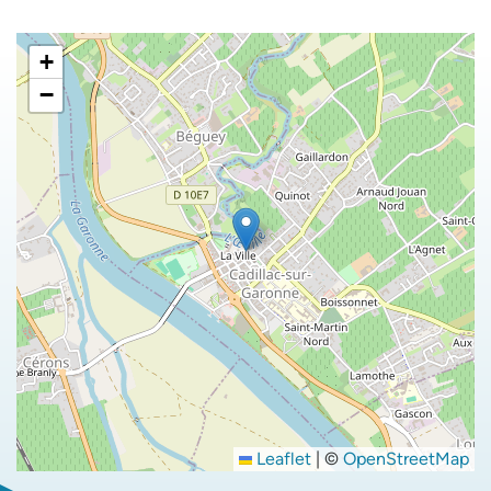
+
−
Leaflet
|
©
OpenStreetMap