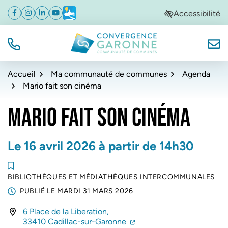
Gestion des traceurs
Aller
Aller
Aller
Accessibilité
Facebook
(ouverture dans un nouvel onglet)
Instagram
(ouverture dans un nouvel onglet)
Linkedin
(ouverture dans un nouvel onglet)
YouTube
(ouverture dans un nouvel onglet)
Météo
(ouverture dans un nouvel onglet)
à
au
au
la
contenu
pied
navigation
de
TÉL.
NOUS
Convergence Garonne
page
Accueil
Ma communauté de communes
Agenda
Mario fait son cinéma
MARIO FAIT SON CINÉMA
Le
16
avril
2026
à partir de 14h30
BIBLIOTHÈQUES ET MÉDIATHÈQUES INTERCOMMUNALES
PUBLIÉ LE
MARDI 31 MARS 2026
6 Place de la Liberation,
(ouverture dans un nouvel 
(ouverture dans un nouvel
33410 Cadillac-sur-Garonne