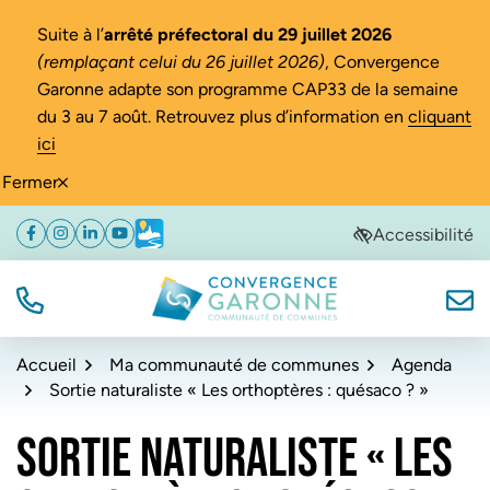
Gestion des traceurs
Suite à l’
arrêté préfectoral du 29 juillet 2026
(remplaçant celui du 26 juillet 2026)
, Convergence
Garonne adapte son programme CAP33 de la semaine
du 3 au 7 août. Retrouvez plus d’information en
cliquant
ici
Fermer
Aller
Aller
Aller
Accessibilité
Facebook
(ouverture dans un nouvel onglet)
Instagram
(ouverture dans un nouvel onglet)
Linkedin
(ouverture dans un nouvel onglet)
YouTube
(ouverture dans un nouvel onglet)
Météo
(ouverture dans un nouvel onglet)
à
au
au
la
contenu
pied
navigation
de
TÉL.
NOUS
Convergence Garonne
page
Accueil
Ma communauté de communes
Agenda
Sortie naturaliste « Les orthoptères : quésaco ? »
SORTIE NATURALISTE « LES