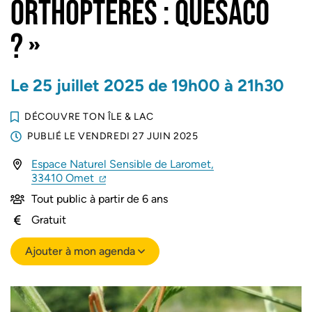
ORTHOPTÈRES : QUÉSACO
? »
Le
25
juillet
2025
de 19h00 à 21h30
DÉCOUVRE TON ÎLE & LAC
PUBLIÉ LE
VENDREDI 27 JUIN 2025
Espace Naturel Sensible de Laromet,
(ouverture dans un nouvel onglet)
(ouverture dans un nouvel onglet)
33410 Omet
Tout public à partir de 6 ans
Gratuit
Ajouter à mon agenda