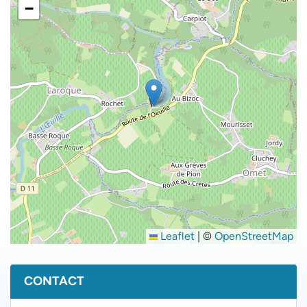
−
Leaflet
|
©
OpenStreetMap
Informations complémentaires
CONTACT