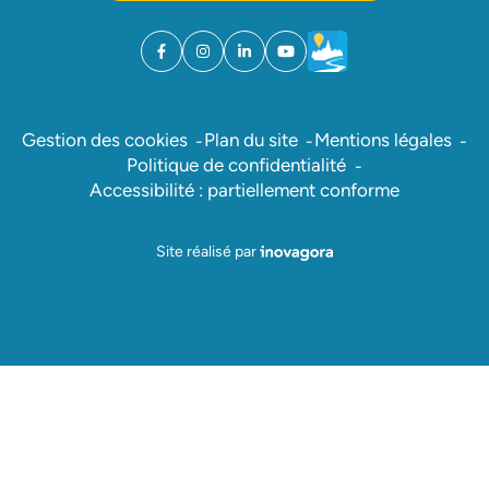
Facebook
(ouverture dans un nouvel onglet)
Instagram
(ouverture dans un nouvel onglet)
Linkedin
(ouverture dans un nouvel onglet)
YouTube
(ouverture dans un nouvel ong
Météo
(ouverture dans un nouv
Gestion des cookies
Plan du site
Mentions légales
Politique de confidentialité
Accessibilité : partiellement conforme
Inovagora (ouverture dans un nou
Site réalisé par