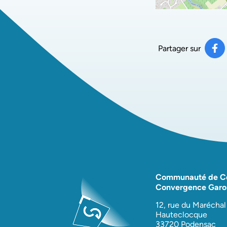
Partager sur
Pa
(ou
Communauté de 
Convergence Garo
12, rue du Maréchal
Hauteclocque
33720 Podensac