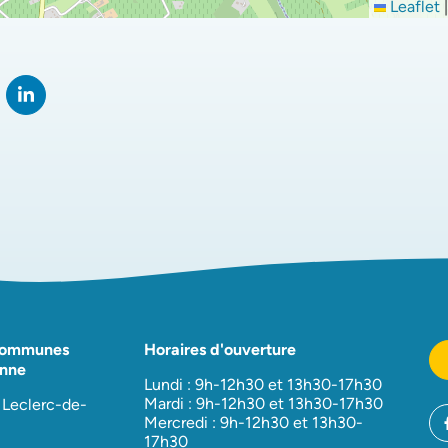
Leaflet
|
rtager sur Facebook
verture dans un nouvel onglet)
Partager sur LinkedIn
(ouverture dans un nouvel onglet)
Communes
Horaires d'ouverture
nne
Lundi : 9h-12h30 et 13h30-17h30
Mardi : 9h-12h30 et 13h30-17h30
 Leclerc-de-
Mercredi : 9h-12h30 et 13h30-
17h30