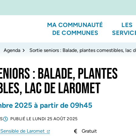
MA COMMUNAUTÉ
LES
DE COMMUNES
SERVIC
Agenda
Sortie seniors : Balade, plantes comestibles, lac
ENIORS : BALADE, PLANTES
LES, LAC DE LAROMET
mbre
2025
à partir de 09h45
RS
PUBLIÉ LE
LUNDI 25 AOÛT 2025
(ouverture dans un nouvel onglet)
(ouverture dans un nouvel onglet)
 Sensible de Laromet
Gratuit