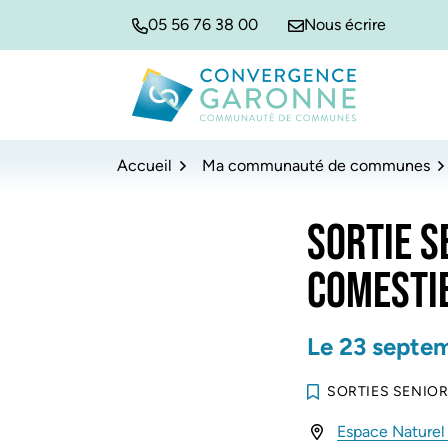
Gestion des traceurs
Aller
Aller
Aller
05 56 76 38 00
Nous écrire
à
au
au
la
contenu
pied
navigation
de
Convergence Garonne
page
Accueil
Ma communauté de communes
SORTIE S
COMESTIB
Le
23
septe
SORTIES SENIO
Espace Naturel