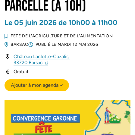
PARCELLE (À 10H)
Le
05
juin
2026
de 10h00 à 11h00
FÊTE DE L'AGRICULTURE ET DE L'ALIMENTATION
BARSAC
PUBLIÉ LE
MARDI 12 MAI 2026
Château Laclotte-Cazalis,
(ouverture dans un nouvel onglet)
(ouverture dans un nouvel onglet)
33720 Barsac
Gratuit
Ajouter à mon agenda