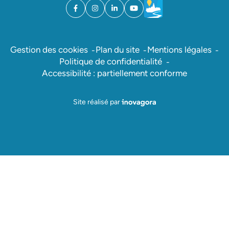
Facebook
(ouverture dans un nouvel onglet)
Instagram
(ouverture dans un nouvel onglet)
Linkedin
(ouverture dans un nouvel onglet)
YouTube
(ouverture dans un nouvel ong
Météo
(ouverture dans un nouv
Gestion des cookies
Plan du site
Mentions légales
Politique de confidentialité
Accessibilité : partiellement conforme
Inovagora (ouverture dans un nou
Site réalisé par