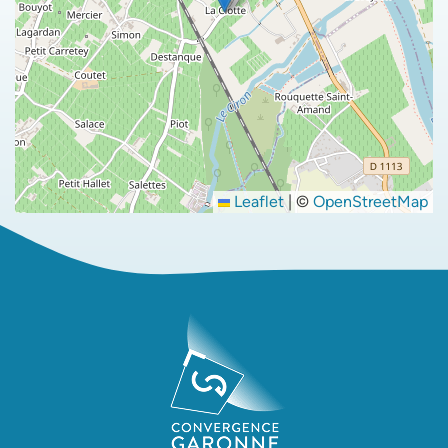
Leaflet
|
©
OpenStreetMap