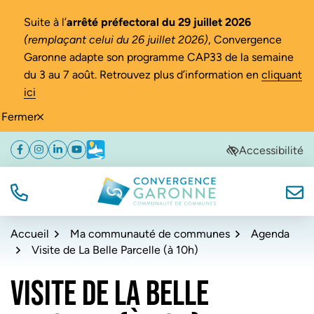
Gestion des traceurs
Suite à l’
arrêté préfectoral du 29 juillet 2026
(remplaçant celui du 26 juillet 2026)
, Convergence
Garonne adapte son programme CAP33 de la semaine
du 3 au 7 août. Retrouvez plus d’information en
cliquant
ici
Fermer
Aller
Aller
Aller
Accessibilité
Facebook
(ouverture dans un nouvel onglet)
Instagram
(ouverture dans un nouvel onglet)
Linkedin
(ouverture dans un nouvel onglet)
YouTube
(ouverture dans un nouvel onglet)
Météo
(ouverture dans un nouvel onglet)
à
au
au
la
contenu
pied
navigation
de
TÉL.
NOUS
Convergence Garonne
page
Accueil
Ma communauté de communes
Agenda
Visite de La Belle Parcelle (à 10h)
VISITE DE LA BELLE