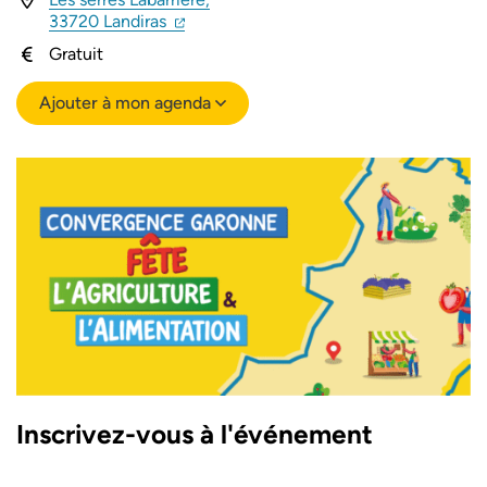
(ouverture dans un nouvel onglet)
(ouverture dans un nouvel onglet)
33720 Landiras
Gratuit
Ajouter à mon agenda
Inscrivez-vous à l'événement