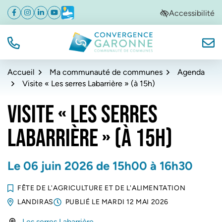
Gestion des traceurs
Aller
Aller
Aller
Accessibilité
Facebook
(ouverture dans un nouvel onglet)
Instagram
(ouverture dans un nouvel onglet)
Linkedin
(ouverture dans un nouvel onglet)
YouTube
(ouverture dans un nouvel onglet)
Météo
(ouverture dans un nouvel onglet)
à
au
au
la
contenu
pied
navigation
de
TÉL.
NOUS
Convergence Garonne
page
Accueil
Ma communauté de communes
Agenda
Visite « Les serres Labarrière » (à 15h)
VISITE « LES SERRES
LABARRIÈRE » (À 15H)
Le
06
juin
2026
de 15h00 à 16h30
FÊTE DE L'AGRICULTURE ET DE L'ALIMENTATION
LANDIRAS
PUBLIÉ LE
MARDI 12 MAI 2026
Les serres Labarrière,