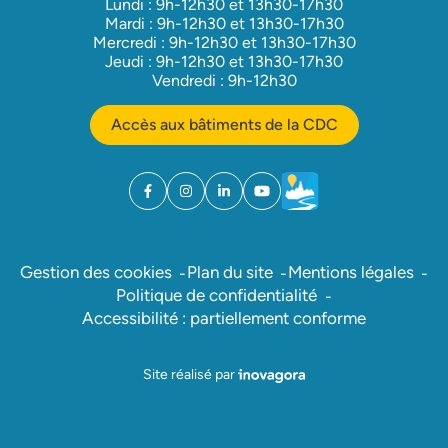
Lundi : 9h-12h30 et 13h30-17h30
Mardi : 9h-12h30 et 13h30-17h30
Mercredi : 9h-12h30 et 13h30-17h30
Jeudi : 9h-12h30 et 13h30-17h30
Vendredi : 9h-12h30
Accès aux bâtiments de la CDC
Facebook
(ouverture dans un nouvel onglet)
Instagram
(ouverture dans un nouvel onglet)
Linkedin
(ouverture dans un nouvel onglet)
YouTube
(ouverture dans un nouvel ong
Météo
(ouverture dans un nouv
Gestion des cookies
Plan du site
Mentions légales
Politique de confidentialité
Accessibilité : partiellement conforme
Inovagora (ouverture dans un nou
Site réalisé par