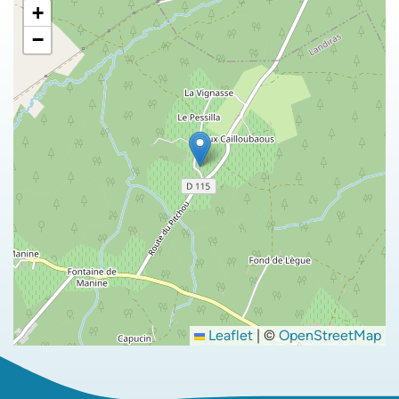
+
−
Leaflet
|
©
OpenStreetMap