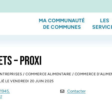
MA COMMUNAUTÉ
LES
DE COMMUNES
SERVIC
ETS – PROXI
ENTREPRISES
/
COMMERCE ALIMENTAIRE
/
COMMERCE D'ALIME
LIÉ LE
VENDREDI 20 JUIN 2025
 1945,
Contacter
(ouverture dans un nouvel onglet)
(ouverture dans un nouvel onglet)