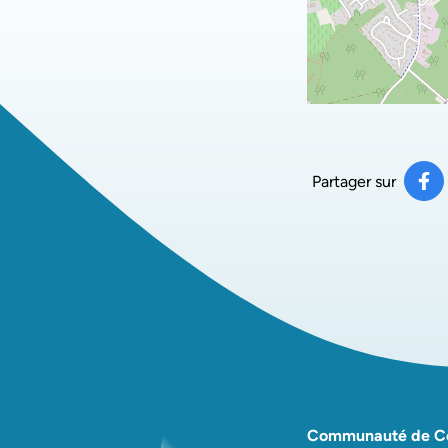
Partager sur
Pa
(ou
Communauté de 