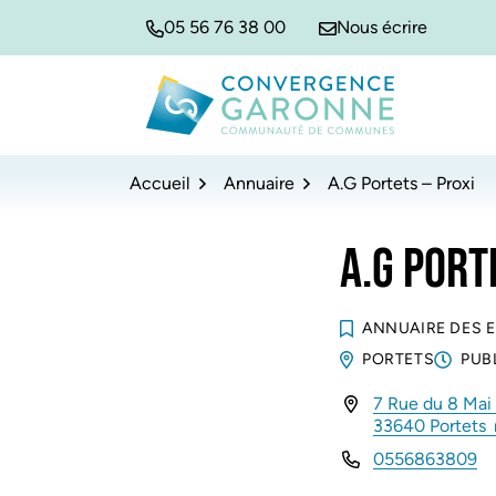
Gestion des traceurs
Aller
Aller
Aller
05 56 76 38 00
Nous écrire
à
au
au
la
contenu
pied
navigation
de
Convergence Garonne
page
Accueil
Annuaire
A.G Portets – Proxi
A.G PORT
ANNUAIRE DES 
PORTETS
PUB
7 Rue du 8 Mai
INFOS UTILES
33640 Portets
0556863809