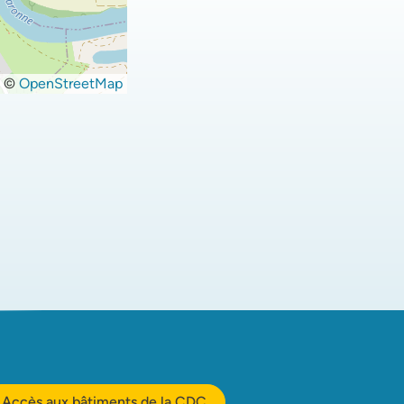
©
OpenStreetMap
Accès aux bâtiments de la CDC