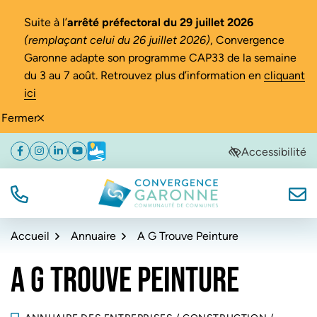
Gestion des traceurs
Suite à l’
arrêté préfectoral du 29 juillet 2026
(remplaçant celui du 26 juillet 2026)
, Convergence
Garonne adapte son programme CAP33 de la semaine
du 3 au 7 août. Retrouvez plus d’information en
cliquant
ici
Fermer
Aller
Aller
Aller
Accessibilité
Facebook
(ouverture dans un nouvel onglet)
Instagram
(ouverture dans un nouvel onglet)
Linkedin
(ouverture dans un nouvel onglet)
YouTube
(ouverture dans un nouvel onglet)
Météo
(ouverture dans un nouvel onglet)
à
au
au
la
contenu
pied
navigation
de
TÉL.
NOUS
Convergence Garonne
page
Accueil
Annuaire
A G Trouve Peinture
A G TROUVE PEINTURE