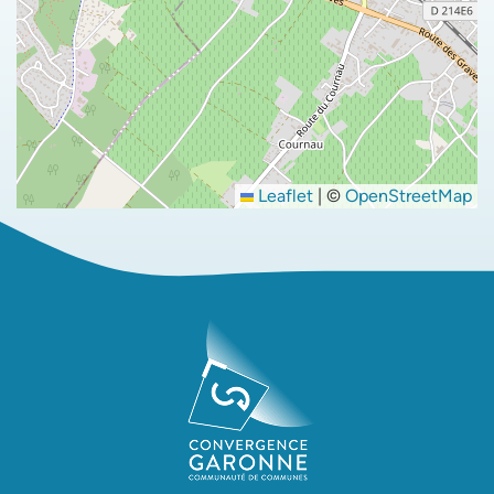
Leaflet
|
©
OpenStreetMap