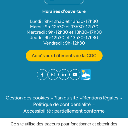
Horaires d'ouverture
Lundi : 9h-12h30 et 13h30-17h30
Mardi : 9h-12h30 et 13h30-17h30
Mercredi : 9h-12h30 et 13h30-17h30
Jeudi : 9h-12h30 et 13h30-17h30
Vendredi : 9h-12h30
Accès aux bâtiments de la CDC
Facebook
(ouverture dans un nouvel onglet)
Instagram
(ouverture dans un nouvel onglet)
Linkedin
(ouverture dans un nouvel onglet)
YouTube
(ouverture dans un nouvel ong
Météo
(ouverture dans un nouv
Gestion des cookies
Plan du site
Mentions légales
Politique de confidentialité
Accessibilité : partiellement conforme
Ce site utilise des traceurs pour fonctionner et obtenir des
Inovagora (ouverture dans un nou
Site réalisé par