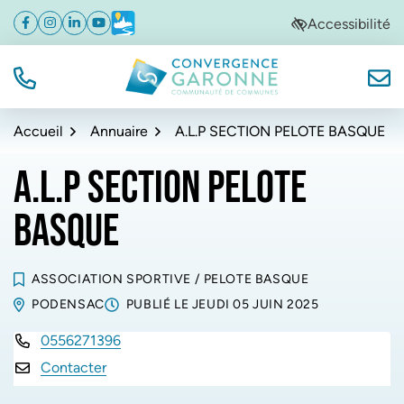
Gestion des traceurs
Aller
Aller
Aller
Accessibilité
Facebook
(ouverture dans un nouvel onglet)
Instagram
(ouverture dans un nouvel onglet)
Linkedin
(ouverture dans un nouvel onglet)
YouTube
(ouverture dans un nouvel onglet)
Météo
(ouverture dans un nouvel onglet)
à
au
au
la
contenu
pied
navigation
de
TÉL.
NOUS
Convergence Garonne
page
Accueil
Annuaire
A.L.P SECTION PELOTE BASQUE
A.L.P SECTION PELOTE
BASQUE
ASSOCIATION SPORTIVE
/
PELOTE BASQUE
PODENSAC
PUBLIÉ LE
JEUDI 05 JUIN 2025
0556271396
INFOS UTILES
Contacter