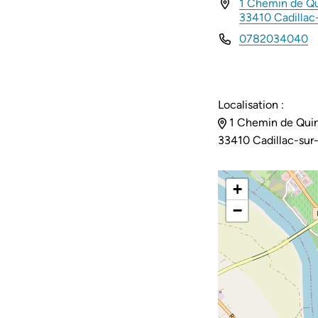
1 Chemin de Qu
INFOS UTILES
33410 Cadilla
0782034040
Localisation :
1 Chemin de Quin
33410 Cadillac-sur
+
−