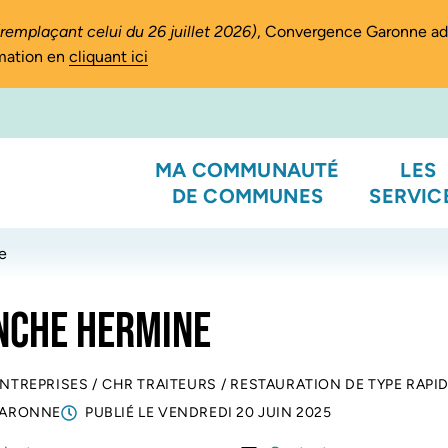
(remplaçant celui du 26 juillet 2026)
, Convergence Garonne a
rmation en
cliquant ici
MA COMMUNAUTÉ
LES
DE COMMUNES
SERVIC
e
NCHE HERMINE
ENTREPRISES
/
CHR TRAITEURS
/
RESTAURATION DE TYPE RAPI
GARONNE
PUBLIÉ LE
VENDREDI 20 JUIN 2025