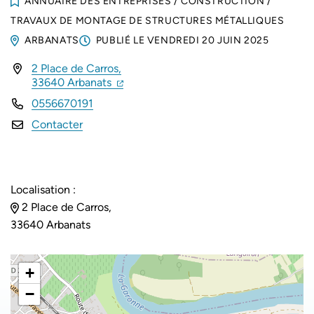
ANNUAIRE DES ENTREPRISES
/
CONSTRUCTION
/
TRAVAUX DE MONTAGE DE STRUCTURES MÉTALLIQUES
ARBANATS
PUBLIÉ LE
VENDREDI 20 JUIN 2025
2 Place de Carros,
INFOS UTILES
(ouverture dans un nouvel onglet)
(ouverture dans un nouvel onglet)
33640 Arbanats
0556670191
Contacter
Localisation :
2 Place de Carros,
33640 Arbanats
+
−