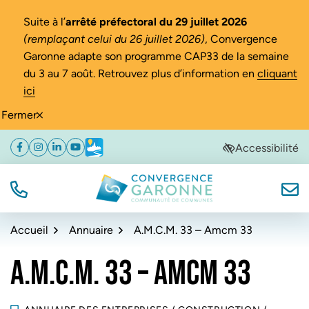
Gestion des traceurs
Suite à l’
arrêté préfectoral du 29 juillet 2026
(remplaçant celui du 26 juillet 2026)
, Convergence
Garonne adapte son programme CAP33 de la semaine
du 3 au 7 août. Retrouvez plus d’information en
cliquant
ici
Fermer
Aller
Aller
Aller
Accessibilité
Facebook
(ouverture dans un nouvel onglet)
Instagram
(ouverture dans un nouvel onglet)
Linkedin
(ouverture dans un nouvel onglet)
YouTube
(ouverture dans un nouvel onglet)
Météo
(ouverture dans un nouvel onglet)
à
au
au
la
contenu
pied
navigation
de
TÉL.
NOUS
Convergence Garonne
page
Accueil
Annuaire
A.M.C.M. 33 – Amcm 33
A.M.C.M. 33 – AMCM 33