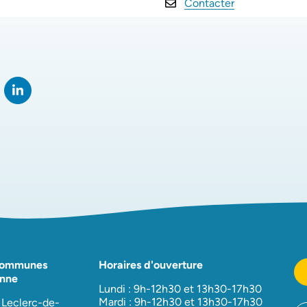
Contacter
rtager sur Facebook
verture dans un nouvel onglet)
Partager sur LinkedIn
(ouverture dans un nouvel onglet)
Communes
Horaires d'ouverture
nne
Lundi : 9h-12h30 et 13h30-17h30
Mardi : 9h-12h30 et 13h30-17h30
 Leclerc-de-