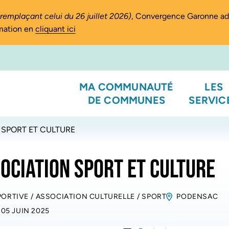
(remplaçant celui du 26 juillet 2026)
, Convergence Garonne a
rmation en
cliquant ici
MA COMMUNAUTÉ
LES
DE COMMUNES
SERVIC
 SPORT ET CULTURE
SOCIATION SPORT ET CULTURE
PORTIVE
/
ASSOCIATION CULTURELLE
/
SPORT
PODENSAC
 05 JUIN 2025