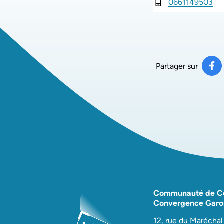
0661149503
INFOS UTILES
Partager sur
Pa
(ou
Communauté de 
Convergence Garo
12, rue du Maréchal