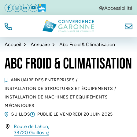
Gestion des traceurs
Aller
Aller
Aller
Accessibilité
Facebook
(ouverture dans un nouvel onglet)
Instagram
(ouverture dans un nouvel onglet)
Linkedin
(ouverture dans un nouvel onglet)
YouTube
(ouverture dans un nouvel onglet)
Météo
(ouverture dans un nouvel onglet)
à
au
au
la
contenu
pied
navigation
de
TÉL.
NOUS
Convergence Garonne
page
Accueil
Annuaire
Abc Froid & Climatisation
ABC FROID & CLIMATISATION
ANNUAIRE DES ENTREPRISES
/
INSTALLATION DE STRUCTURES ET ÉQUIPEMENTS
/
INSTALLATION DE MACHINES ET ÉQUIPEMENTS
MÉCANIQUES
GUILLOS
PUBLIÉ LE
VENDREDI 20 JUIN 2025
Route de Lahon,
INFOS UTILES
(ouverture dans un nouvel onglet)
(ouverture dans un nouvel onglet)
33720 Guillos