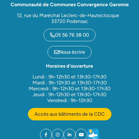
Communauté de Communes Convergence Garonne
12, rue du Maréchal Leclerc-de-Hauteclocque
33720 Podensac
05 56 76 38 00
Nous écrire
Horaires d'ouverture
Lundi : 9h-12h30 et 13h30-17h30
Mardi : 9h-12h30 et 13h30-17h30
Mercredi : 9h-12h30 et 13h30-17h30
Jeudi : 9h-12h30 et 13h30-17h30
Vendredi : 9h-12h30
Accès aux bâtiments de la CDC
Facebook
(ouverture dans un nouvel onglet)
Instagram
(ouverture dans un nouvel onglet)
Linkedin
(ouverture dans un nouvel onglet)
YouTube
(ouverture dans un nouvel ong
Météo
(ouverture dans un nouv