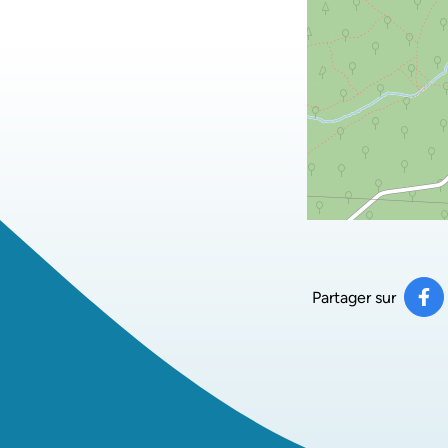
Partager sur
Pa
(ou