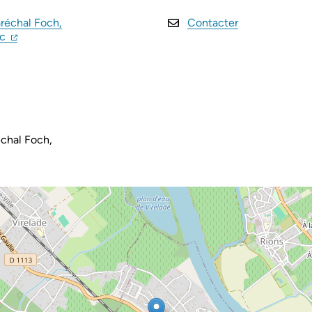
réchal Foch,
Contacter
(ouverture dans un nouvel onglet)
(ouverture dans un nouvel onglet)
ac
chal Foch,