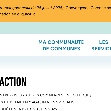
(remplaçant celui du 26 juillet 2026)
, Convergence Garonne a
rmation en
cliquant ici
MA COMMUNAUTÉ
LES
DE COMMUNES
SERVIC
 ACTION
ENTREPRISES
/
AUTRES COMMERCES EN BOUTIQUE
/
 DE DÉTAIL EN MAGASIN NON SPÉCIALISÉ
UBLIÉ LE
VENDREDI 20 JUIN 2025