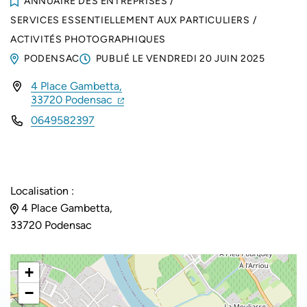
ANNUAIRE DES ENTREPRISES
/
SERVICES ESSENTIELLEMENT AUX PARTICULIERS
/
ACTIVITÉS PHOTOGRAPHIQUES
PODENSAC
PUBLIÉ LE
VENDREDI 20 JUIN 2025
4 Place Gambetta,
INFOS UTILES
(ouverture dans un nouvel onglet)
(ouverture dans un nouvel onglet)
33720 Podensac
0649582397
Localisation :
4 Place Gambetta,
33720 Podensac
+
−