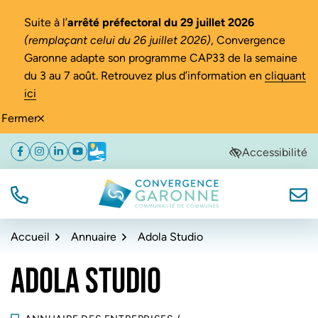
Gestion des traceurs
Suite à l’
arrêté préfectoral du 29 juillet 2026
(remplaçant celui du 26 juillet 2026)
, Convergence
Garonne adapte son programme CAP33 de la semaine
du 3 au 7 août. Retrouvez plus d’information en
cliquant
ici
Fermer
Aller
Aller
Aller
Accessibilité
Facebook
(ouverture dans un nouvel onglet)
Instagram
(ouverture dans un nouvel onglet)
Linkedin
(ouverture dans un nouvel onglet)
YouTube
(ouverture dans un nouvel onglet)
Météo
(ouverture dans un nouvel onglet)
à
au
au
la
contenu
pied
navigation
de
TÉL.
NOUS
Convergence Garonne
page
Accueil
Annuaire
Adola Studio
ADOLA STUDIO