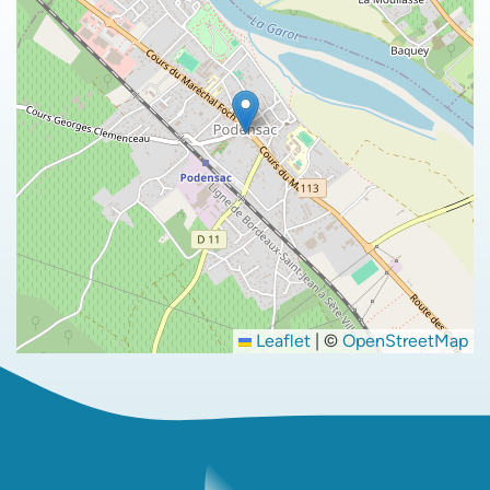
Leaflet
|
©
OpenStreetMap