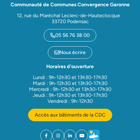
Communauté de Communes Convergence Garonne
12, rue du Maréchal Leclerc-de-Hauteclocque
33720 Podensac
05 56 76 38 00
Nous écrire
Horaires d'ouverture
Lundi : 9h-12h30 et 13h30-17h30
Mardi : 9h-12h30 et 13h30-17h30
Mercredi : 9h-12h30 et 13h30-17h30
Jeudi : 9h-12h30 et 13h30-17h30
Vendredi : 9h-12h30
Accès aux bâtiments de la CDC
Facebook
(ouverture dans un nouvel onglet)
Instagram
(ouverture dans un nouvel onglet)
Linkedin
(ouverture dans un nouvel onglet)
YouTube
(ouverture dans un nouvel ong
Météo
(ouverture dans un nouv