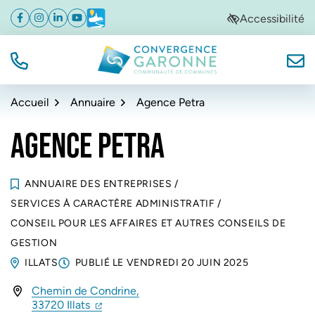
Gestion des traceurs
Aller
Aller
Aller
Accessibilité
Facebook
(ouverture dans un nouvel onglet)
Instagram
(ouverture dans un nouvel onglet)
Linkedin
(ouverture dans un nouvel onglet)
YouTube
(ouverture dans un nouvel onglet)
Météo
(ouverture dans un nouvel onglet)
à
au
au
la
contenu
pied
navigation
de
TÉL.
NOUS
Convergence Garonne
page
Accueil
Annuaire
Agence Petra
AGENCE PETRA
ANNUAIRE DES ENTREPRISES
/
SERVICES À CARACTÈRE ADMINISTRATIF
/
CONSEIL POUR LES AFFAIRES ET AUTRES CONSEILS DE
GESTION
ILLATS
PUBLIÉ LE
VENDREDI 20 JUIN 2025
Chemin de Condrine,
INFOS UTILES
(ouverture dans un nouvel onglet)
(ouverture dans un nouvel onglet)
33720 Illats