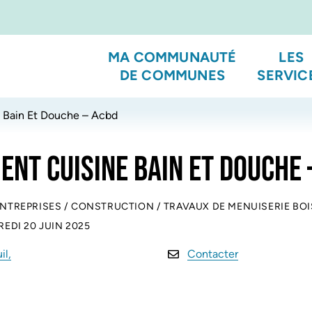
MA COMMUNAUTÉ
LES
DE COMMUNES
SERVIC
 Bain Et Douche – Acbd
NT CUISINE BAIN ET DOUCHE 
ENTREPRISES
/
CONSTRUCTION
/
TRAVAUX DE MENUISERIE BOI
EDI 20 JUIN 2025
il,
Contacter
verture dans un nouvel onglet)
ouverture dans un nouvel onglet)