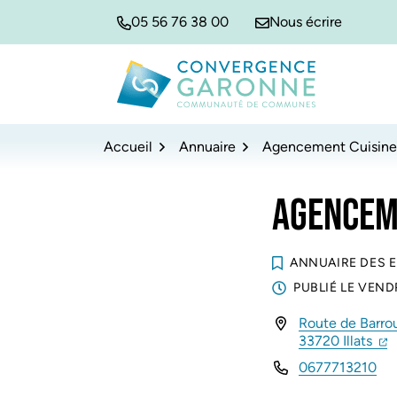
Gestion des traceurs
Aller
Aller
Aller
05 56 76 38 00
Nous écrire
à
au
au
la
contenu
pied
navigation
de
Convergence Garonne
page
Accueil
Annuaire
Agencement Cuisine
AGENCEME
ANNUAIRE DES 
PUBLIÉ LE
VENDR
Route de Barrou
INFOS UTILES
(ou
(
33720 Illats
0677713210