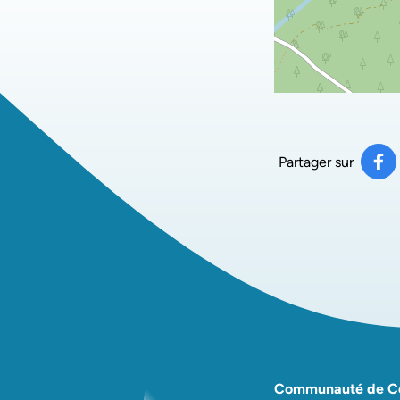
Partager sur
Pa
(ou
Communauté de 