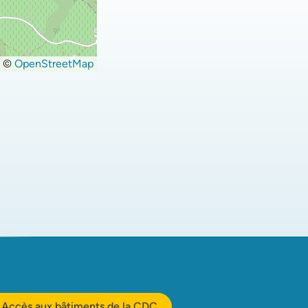
©
OpenStreetMap
Accès aux bâtiments de la CDC