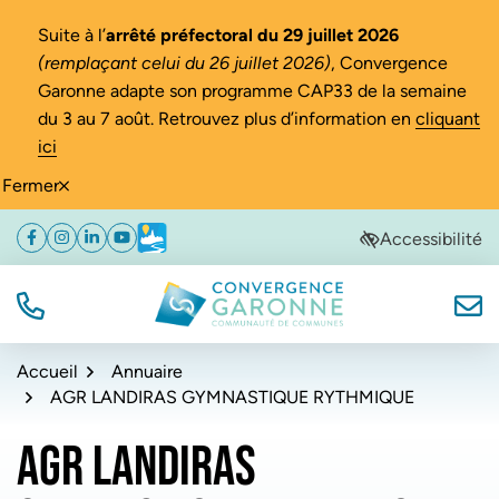
Gestion des traceurs
Suite à l’
arrêté préfectoral du 29 juillet 2026
(remplaçant celui du 26 juillet 2026)
, Convergence
Garonne adapte son programme CAP33 de la semaine
du 3 au 7 août. Retrouvez plus d’information en
cliquant
ici
Fermer
Aller
Aller
Aller
Accessibilité
Facebook
(ouverture dans un nouvel onglet)
Instagram
(ouverture dans un nouvel onglet)
Linkedin
(ouverture dans un nouvel onglet)
YouTube
(ouverture dans un nouvel onglet)
Météo
(ouverture dans un nouvel onglet)
à
au
au
la
contenu
pied
navigation
de
TÉL.
NOUS
Convergence Garonne
page
Accueil
Annuaire
AGR LANDIRAS GYMNASTIQUE RYTHMIQUE
AGR LANDIRAS