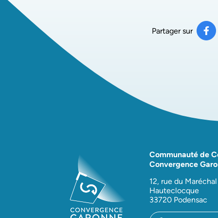
Partager sur
Pa
(ou
Communauté de 
Convergence Garo
12, rue du Maréchal
Hauteclocque
33720 Podensac