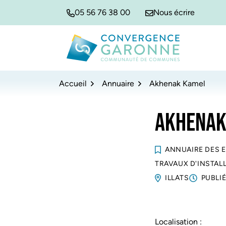
Gestion des traceurs
Aller
Aller
Aller
05 56 76 38 00
Nous écrire
à
au
au
la
contenu
pied
navigation
de
Convergence Garonne
page
Accueil
Annuaire
Akhenak Kamel
AKHENAK
ANNUAIRE DES 
TRAVAUX D'INSTAL
ILLATS
PUBLIÉ
Localisation :