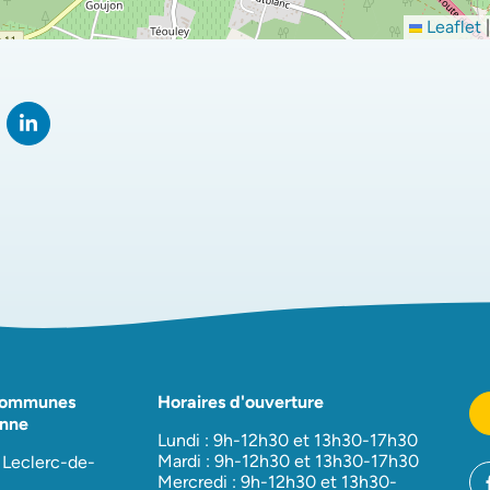
Leaflet
|
rtager sur Facebook
verture dans un nouvel onglet)
Partager sur LinkedIn
(ouverture dans un nouvel onglet)
Communes
Horaires d'ouverture
nne
Lundi : 9h-12h30 et 13h30-17h30
Mardi : 9h-12h30 et 13h30-17h30
 Leclerc-de-
Mercredi : 9h-12h30 et 13h30-