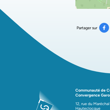
Partager sur
Pa
(ou
Communauté de 
Convergence Garo
12, rue du Maréchal
Hauteclocque