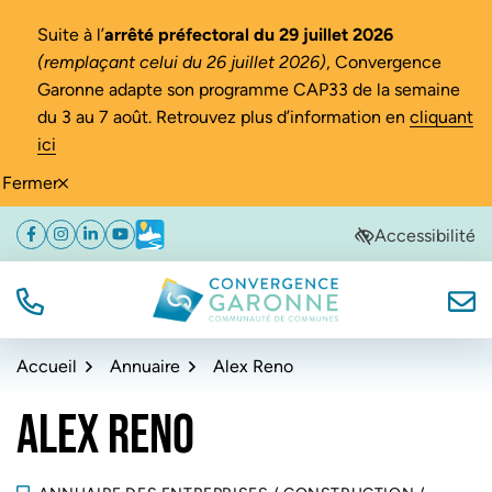
Gestion des traceurs
Suite à l’
arrêté préfectoral du 29 juillet 2026
(remplaçant celui du 26 juillet 2026)
, Convergence
Garonne adapte son programme CAP33 de la semaine
du 3 au 7 août. Retrouvez plus d’information en
cliquant
ici
Fermer
Aller
Aller
Aller
Accessibilité
Facebook
(ouverture dans un nouvel onglet)
Instagram
(ouverture dans un nouvel onglet)
Linkedin
(ouverture dans un nouvel onglet)
YouTube
(ouverture dans un nouvel onglet)
Météo
(ouverture dans un nouvel onglet)
à
au
au
la
contenu
pied
navigation
de
TÉL.
NOUS
Convergence Garonne
page
Accueil
Annuaire
Alex Reno
ALEX RENO