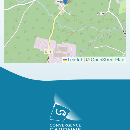
Leaflet
|
©
OpenStreetMap